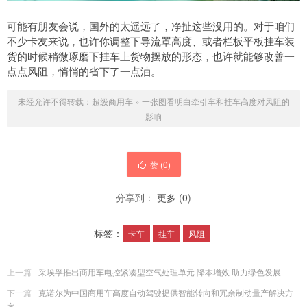
可能有朋友会说，国外的太遥远了，净扯这些没用的。对于咱们
不少卡友来说，也许你调整下导流罩高度、或者栏板平板挂车装
货的时候稍微琢磨下挂车上货物摆放的形态，也许就能够改善一
点点风阻，悄悄的省下了一点油。
未经允许不得转载：
超级商用车
»
一张图看明白牵引车和挂车高度对风阻的
影响
赞 (
0
)
分享到：
更多
(
0
)
标签：
卡车
挂车
风阻
上一篇
采埃孚推出商用车电控紧凑型空气处理单元 降本增效 助力绿色发展
下一篇
克诺尔为中国商用车高度自动驾驶提供智能转向和冗余制动量产解决方
案