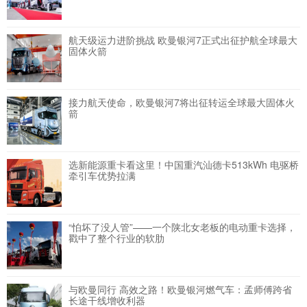
航天级运力进阶挑战 欧曼银河7正式出征护航全球最大
固体火箭
接力航天使命，欧曼银河7将出征转运全球最大固体火
箭
选新能源重卡看这里！中国重汽汕德卡513kWh 电驱桥
牵引车优势拉满
“怕坏了没人管”——一个陕北女老板的电动重卡选择，
戳中了整个行业的软肋
与欧曼同行 高效之路！欧曼银河燃气车：孟师傅跨省
长途干线增收利器