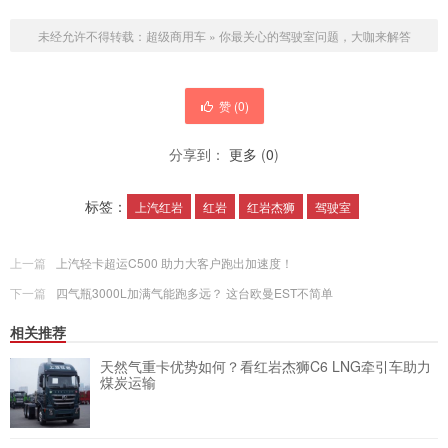
未经允许不得转载：
超级商用车
»
你最关心的驾驶室问题，大咖来解答
赞 (
0
)
分享到：
更多
(
0
)
标签：
上汽红岩
红岩
红岩杰狮
驾驶室
上一篇
上汽轻卡超运C500 助力大客户跑出加速度！
下一篇
四气瓶3000L加满气能跑多远？ 这台欧曼EST不简单
相关推荐
天然气重卡优势如何？看红岩杰狮C6 LNG牵引车助力
煤炭运输