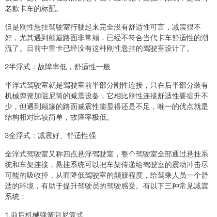
老款卡车的标配。
但是刚性悬挂驾驶室行驶起来完全没有舒适性可言，减震很不
好，尤其遇到颠簸路面非常颠，已经不符合当代卡车舒适性的潮
流了。目前中重卡已经没有这种刚性悬挂的驾驶室设计了。
2半浮式：故障率低，舒适性一般
半浮式驾驶室就是驾驶室前半部分刚性连接，只在后半部分装有
机械弹簧加阻尼筒的减震设备，它相比刚性连接舒适性要提升不
少，但遇到颠簸的路面减震性能显得还是不足，唯一的优点就是
结构相对比较简单，故障率极低。
3全浮式：减震好、舒适性强
全浮式驾驶室又称四点悬浮驾驶室，整个驾驶室全部通过悬挂系
统和车架连接，悬挂系统可以把车架传递给驾驶室的震动冲击尽
可能的吸收掉，从而降低驾驶室的颠簸程度，给驾乘人员一个舒
适的环境，有助于提升驾驶员的驾驶感受。有以下三种常见减震
系统：
1.前后机械弹簧阻尼筒式