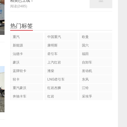
精英已上线！
阅读(2485)
热门标签
重汽
中国重汽
欧曼
新能源
康明斯
国六
汕德卡
牵引车
福田
豪沃
上汽红岩
自卸车
蓝牌轻卡
潍柴
发动机
轻卡
LNG牵引车
东风
重汽豪沃
红岩杰狮
江铃
奔驰卡车
红岩
采埃孚