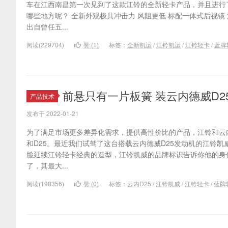
车在江西南昌第一次见到了这款江铃的全新轻卡产品，并且进行
哪些地方呢？ 全新外观极具冲击力 风阻更低 标配一体式后视镜
出自曾任五...
阅读(229704)
赞 (
1
)
标签：
全新凯运
/
江铃凯运
/
江铃轻卡
/
蓝牌
前悬只有一片板簧 装云内德威D2
产品技术
发布于 2022-01-21
为了满足市场更多差异化需求，提供高性价比的产品，江铃和云内
和D25。最近我们试驾了这台搭载云内德威D25发动机的江铃凯
脸延续江铃轻卡经典的造型，江铃凯威的品牌标识告诉你他的身
了，其最大...
阅读(198356)
赞 (
0
)
标签：
云内D25
/
江铃凯威
/
江铃轻卡
/
蓝牌