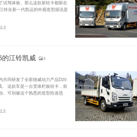
了试驾体验。那么这款新轻卡都新在
 江铃全新一代凯运的外观造型据说是
轻卡
5的江铃凯威
8
共同研发了全新德威动力产品D20
威。 这款车是一台宽体栏板轻卡，前
份。可别被这个熟悉的造型给迷惑
轻卡