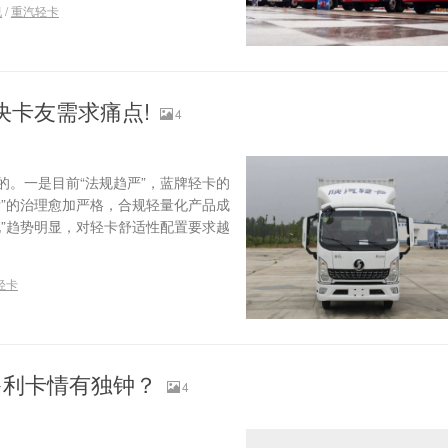
规
/
重汽轻卡
解决卡友需求痛点!
4
。一是目前“法规趋严”，蓝牌轻卡的
”的治理愈加严格，合规轻量化产品成
”趋势明显，对轻卡舒适性配置要求越
轻卡
多利卡情有独钟？
4