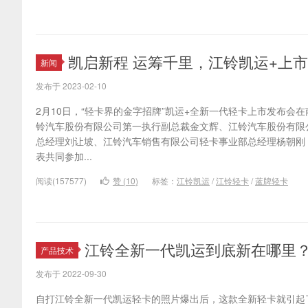
凯启新程 运筹千里，江铃凯运+上
新闻
发布于 2023-02-10
2月10日，“轻卡界的金字招牌”凯运+全新一代轻卡上市发布会
铃汽车股份有限公司第一执行副总裁金文辉、江铃汽车股份有限
总经理刘让坡、江铃汽车销售有限公司轻卡事业部总经理杨朝刚
表共同参加...
阅读(157577)
赞 (
10
)
标签：
江铃凯运
/
江铃轻卡
/
蓝牌轻卡
江铃全新一代凯运到底新在哪里
产品技术
发布于 2022-09-30
自打江铃全新一代凯运轻卡的照片爆出后，这款全新轻卡就引起