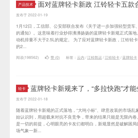
面对蓝牌轻卡新政 江铃轻卡五款
产品技术
发布于 2022-01-19
1月12日，工信部、公安部联合发布《关于进一步加强轻型货车
的通知》。这意味着行业炒得沸沸扬扬的蓝牌轻卡新规正式落地
动机排量不大于2.5L的规定。 为了应对蓝牌轻卡新政，江铃轻
的2...
阅读(198562)
赞 (
0
)
标签：
云内
/
江铃凯运
/
江铃轻卡
/
蓝牌轻卡
蓝牌轻卡新规来了，“多拉快跑”才
轻卡
发布于 2022-01-18
随着蓝牌轻卡新规的正式落地，“大吨小标”、肆意改装的市场乱
始认识到，用超载来对抗不良竞争，带来的结果只能是无限内卷
是一切的前提，心明眼亮的卡友们都明白，新规显然是破解困局
场气象一新...