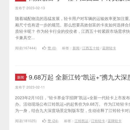
发布于 2023-02-13
随着城配物流的迅猛发展，轻卡用户对车辆的运输效率更加注重
厢尺寸也有进一步的规范。那么想要高效创富的卡友如何选择合
质轻卡呢？ 作为轻卡行业的佼佼者，江西五十铃紧跟市场需求快速
卡兼具空...
阅读(167444)
赞 (
0
)
标签：
新闻
/
江西五十铃
/
蓝牌轻卡
9.68万起 全新江铃“凯运+”携九
新闻
发布于 2023-02-11
2023年2月10日，“轻卡界金字招牌”凯运+全新一代轻卡上市
办。活动现场公布江铃凯运+的起售价为9.68万。 作为江铃轻
为一身，结合九大深度场景定制版车型，生动诠释了江铃轻卡对蓝牌
阅读(181025)
赞 (
24
)
标签：
江铃凯运
/
江铃轻卡
/
蓝牌轻卡