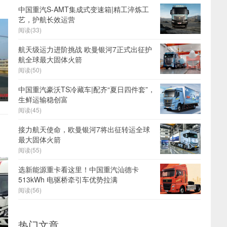
中国重汽S-AMT集成式变速箱|精工淬炼工
艺，护航长效运营
阅读(33)
航天级运力进阶挑战 欧曼银河7正式出征护
航全球最大固体火箭
阅读(50)
中国重汽豪沃TS冷藏车|配齐“夏日四件套”，
生鲜运输稳创富
阅读(45)
接力航天使命，欧曼银河7将出征转运全球
最大固体火箭
阅读(55)
选新能源重卡看这里！中国重汽汕德卡
513kWh 电驱桥牵引车优势拉满
阅读(56)
热门文章