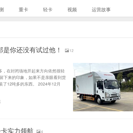
测
重卡
轻卡
视频
运营故事
那是你还没有试过他！
12
吨多，在封闭场地开起来方向依然很轻
人留下来的印象，如果不是亲眼看到货
2吨多的东西。 2024年12月
卡
轻卡实力领航
4