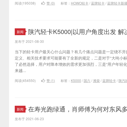
阅读(195038)
赞 (
0
)
标签：
HOWO轻卡
/
蓝牌轻卡
/
蓝牌轻卡新
陕汽轻卡K5000|以用户角度出发 
新闻
发布于 2021-08-30
当下的轻卡用户最关心什么问题？有几个痛点问题是一定绕不开的
定义、相关技术要求可能要有了全新的规定，二是对于“大吨小标
了必然选择，用户对降本增效的需求更加强烈，三是“用户年轻化
来越...
阅读(454550)
赞 (
1
)
标签：
K5000
/
国六
/
潍柴
/
蓝牌轻卡
/
陕汽
在寿光跑绿通，肖师傅为何对东风
新闻
发布于 2021-06-23