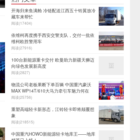
开海归来鱼满舱 冷链配送江西五十铃翼放冷
藏车来帮忙
阅读(17404)
依维柯再度携手西安交警支队，交付一批依
维柯欧胜警用车
阅读(27916)
100台新能源重卡交付 欧曼助力新疆天狮迈
向绿色发展新高度
阅读(2827)
物流公司老板果断下单百辆 中国重汽豪沃
MAX WP14T/610大马力牵引车魅力何在
阅读(25756)
重塑高端轻卡新形态，江铃轻卡即将颠覆想
象
阅读(218515)
中国重汽HOWO新能源轻卡地库王——地库