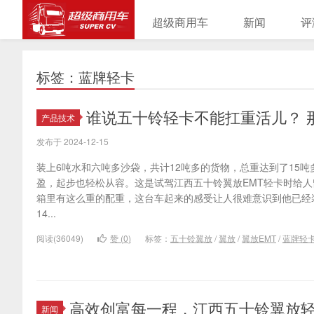
超级商用车
新闻
评
标签：蓝牌轻卡
谁说五十铃轻卡不能扛重活儿？ 
产品技术
发布于 2024-12-15
装上6吨水和六吨多沙袋，共计12吨多的货物，总重达到了15
盈，起步也轻松从容。这是试驾江西五十铃翼放EMT轻卡时给
箱里有这么重的配重，这台车起来的感受让人很难意识到他已经装了1
14...
阅读(36049)
赞 (
0
)
标签：
五十铃翼放
/
翼放
/
翼放EMT
/
蓝牌轻
高效创富每一程，江西五十铃翼放
新闻