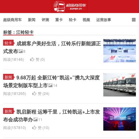
超级商用车
新闻
评测
重卡
轻卡
视频
运营故事
标签：江铃轻卡
成就客户美好生活，江铃乐行新能源正
轻卡
超级商用车
式发布
8
阅读(18146)
赞 (
0
)
9.68万起 全新江铃“凯运+”携九大深度
新闻
场景定制版车型上市
14
阅读(181265)
赞 (
24
)
凯启新程 运筹千里，江铃凯运+上市发
新闻
布会成功举办
11
阅读(157810)
赞 (
10
)