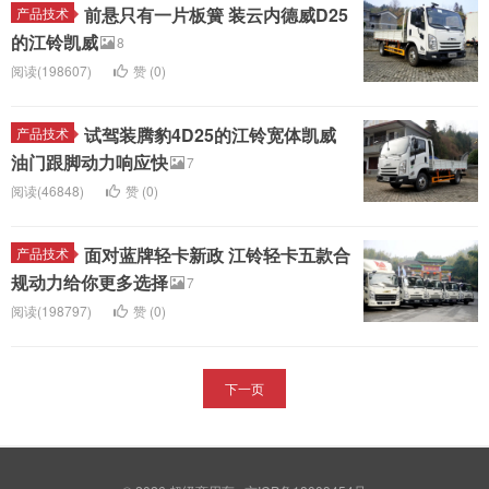
前悬只有一片板簧 装云内德威D25
产品技术
的江铃凯威
8
阅读(198607)
赞 (
0
)
试驾装腾豹4D25的江铃宽体凯威
产品技术
油门跟脚动力响应快
7
阅读(46848)
赞 (
0
)
面对蓝牌轻卡新政 江铃轻卡五款合
产品技术
规动力给你更多选择
7
阅读(198797)
赞 (
0
)
下一页