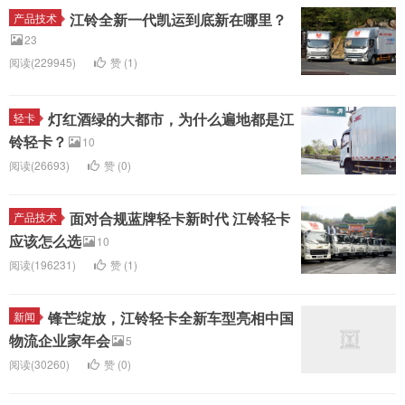
江铃全新一代凯运到底新在哪里？
产品技术
23
阅读(229945)
赞 (
1
)
灯红酒绿的大都市，为什么遍地都是江
轻卡
铃轻卡？
10
阅读(26693)
赞 (
0
)
面对合规蓝牌轻卡新时代 江铃轻卡
产品技术
应该怎么选
10
阅读(196231)
赞 (
1
)
锋芒绽放，江铃轻卡全新车型亮相中国
新闻
物流企业家年会
5
阅读(30260)
赞 (
0
)