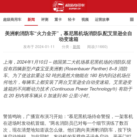
超级商用车
新闻
评测
重卡
轻卡
视频
运营故事
美洲豹消防车“火力全开”，慕尼黑机场消防队配艾里逊全自
动变速箱
发布于 2024-01-11
分类：
新闻
阅读(11660)
超级商用车
上海，2024年1月10日 – 德国第二大机场慕尼黑机场的消防队现
役有四辆新型卢森宝亚美洲豹 (Rosenbauer Panther) 8×8 消防
车。为了使这款重达 52 吨的庞然大物能在 180 秒内到达机场任
何地方，每辆车上都安装了两台艾里逊全自动变速箱。艾里逊变
速箱的不间断动力技术 (Continuous Power Technology®) 有助于
在 20 秒内将车辆从 0 加速到 80 公里/小时。
警笛鸣响，广播宣布演习开始：“慕尼黑机场待命警报，一架客机
在进场时发动机冒烟。”两名消防员已对每一个细节演练了数百
次，现在清楚地知道该怎么做。他们跑向美洲豹消防车，按下快
速启动按钮。与此同时，发动机的车载电子设备启动，平开门打