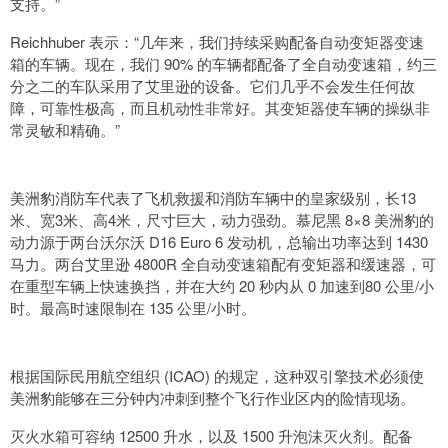
支持。”
Reichhuber 表示：“几年来，我们持续采购配备自动变矩器变速
箱的车辆。现在，我们 90% 的车辆都配备了全自动变速箱，约三
分之二的车队采用了艾里逊的设备。它们几乎不会发生任何故
障，可靠性极高，而且机动性非常好。其变矩器使车辆的操纵非
常灵敏和精确。”
美洲豹消防车代表了飞机救援和消防车辆中的皇家级别，长13
米、宽3米、高4米，尺寸巨大，动力强劲。慕尼黑 8×8 美洲豹的
动力源于两台沃尔沃 D16 Euro 6 发动机，总输出功率达到 1430
马力。两台艾里逊 4800R 全自动变速箱配有变矩器和缓速器，可
在重型车辆上快速换挡，并在大约 20 秒内从 0 加速到80 公里/小
时。最高时速限制在 135 公里/小时。
根据国际民用航空组织 (ICAO) 的规定，这种双引擎技术必须使
美洲豹能够在三分钟内冲刺到整个飞行作业区内的险情现场。
灭火水箱可容纳 12500 升水，以及 1500 升泡沫灭火剂。配备