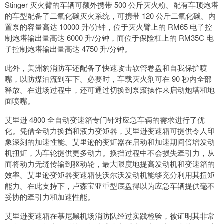
Stinger 灭火臂的车辆可额外携带 500 公斤灭火粉。配有车顶炮塔
的车型配备了二氧化碳灭火系统，可携带 120 公斤二氧化碳。内
置泵的容量高达 10000 升/分钟，位于灭火臂上的 RM65 电子控
制炮塔输出量高达 6000 升/分钟，而位于保险杠上的 RM35C 电
子控制炮塔输出量高达 4750 升/分钟。
此外，美洲豹消防车还配备了快速攻击软管卷盘和自我保护喷
嘴，以防煤油流到车下。必要时，车载灭火剂可在 90 秒内全部
释放。在进场过程中，还可通过切换到泵滚操作来启动炮塔和地
面喷嘴。
艾里逊 4800 全自动变速箱专门针对应急车辆的需求进行了优
化。凭借全动力换挡和液力变矩器，艾里逊变速箱可提供令人印
象深刻的加速性能。艾里逊的变矩器在启动和加速期间倍增发动
机扭矩，为车轮提供更多动力。换挡过程中不会损失牵引力，从
而将动力无缝传输到驱动轮，最大限度地提高发动机和变速箱的
效率。艾里逊变矩器变速箱使沃尔沃发动机能够充分利用其扭矩
能力。在此支持下，卢森宝亚重型底盘得以为应急车辆提供毫不
妥协的牵引力和加速性能。
艾里逊变速箱在慕尼黑机场消防队经过实践检验，被证明其非常