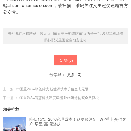
站allisontransmission.com，或扫描二维码关注艾里逊变速箱官方
公众号。
未经允许不得转载：
超级商用车
»
美洲豹消防车“火力全开”，慕尼黑机场消
防队配艾里逊全自动变速箱
赞 (
0
)
分享到：
更多
(
0
)
上一篇
中国重汽S+绿色科技 新能源技术价值生态无限
下一篇
中国重汽S+智慧科技深度赋能 让物流运输安全又轻松
相关推荐
降低15%–20%管理成本！欧曼银河5 HWP重卡交付客
户 尽显“赢”运实力