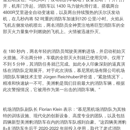
开，机库门升起。消防车以 1430 马力驶向滑行道。搭载两台
4800R艾里逊全自动变速箱，以及两台持续预热的沃尔沃发动
机，在几秒内将 52 吨重的消防车加速到120 公里/小时。火焰从
飞机左侧发动机喷出，两名消防员全神贯注地将巨型消防车的全
部灭火力量集中到燃烧的飞机上。火情被迅速扑灭。
在 180 秒内，两名年轻的消防员驾驶美洲豹进场，并启动初始灭
火措施。不出两分钟，车载的全部灭火剂就已使用完毕。仅用了
不到 5 分钟，其消防任务就已完成。如此令人印象深刻的逼真演
练在消防队定期展开。对于此次演练，慕尼黑机场有限公司机场
消防队车辆技术主管 Jürgen Reichhuber评价道，“紧急情况下，
精准和快速缺一不可。美洲豹是我们目前最大的消防车辆，根据
此次警报情况，它被用作为第一出击的消防车辆。”
机场消防队副队长 Florian Klein 表示：“慕尼黑机场消防队为其独
特的训练设施、现代化的创新设备、高度专业的团队，以及包括
四辆新型美洲豹消防车在内的消防车队感到自豪。”这四辆美洲豹
8×8 消防车先后于 2020-2022 年间投入使用，取代了老式消防