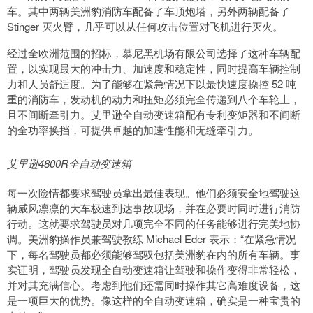
车。其中两辆美洲豹消防车配备了车顶炮塔，另外两辆配备了
Stinger 灭火臂，几乎可以从任何攻击位置对飞机进行灭火。
经过全欧洲范围的招标，慕尼黑机场有限公司选择了这种车辆配
置，以实现最大的冲击力、加速度和稳定性，同时提高车辆控制
力和人员舒适度。为了能够在紧急情况下以最快速度操控 52 吨
重的消防车，发动机的动力和扭矩必须完全传递到八个车轮上，
且不间断牵引力。艾里逊全自动变速箱配有专利变矩器和不间断
的全功率换挡，可提供卓越的加速性能和无缝牵引力。
艾里逊4800R全自动变速箱
每一次险情都要求驾驶员拿出最佳表现。他们必须安全地驾驶这
辆威风凛凛的大车极速到达事故现场，并在必要时同时进行消防
行动。这就要求驾驶员对几项完全不同的任务能够进行完美地协
调。美洲豹操作员兼驾驶教练 Michael Eder 表示：“在紧急情况
下，每名驾驶员都必须能够驾驭包括美洲豹在内的所有车辆。事
实证明，驾驶员发现全自动变速箱让驾驶和操作变得非常轻松，
并对其充满信心。考虑到他们还需同时操作其它高难度设备，这
是一项巨大的优势。像这样的全自动变速箱，确实是一种宝贵的