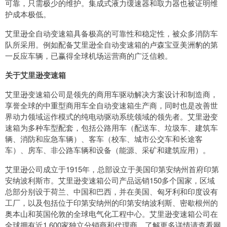
可靠，只需极少的维护。集成式液力缓速器和取力器也被证明维
护成本极低。
艾里逊全自动变速箱具备极高的可靠性和稳定性，被众多消防车
队所采用。例如配备艾里逊全自动变速箱的卢森宝亚美洲豹的第
一反应车辆，已赢得全球机场运营商的广泛信赖。
关于艾里逊变速箱
艾里逊变速箱公司是领先的商用车驱动解决方案设计和制造商，
享誉全球的中重型商用车全自动变速箱生产商，同时也是改善世
界动力领域运作模式的纯电动驱动系统领域的领先者。艾里逊变
速箱为多种车型配套，包括公路用车（配送车、垃圾车、建筑车
辆、消防和应急车辆）、客车（校车、城市公交车和长途客
车）、房车、非公路车辆和设备（能源、采矿和建筑应用）。
艾里逊公司成立于1915年，总部设立于美国印第安纳州首府印第
安纳波利斯市。艾里逊变速箱公司产品远销150多个国家，区域
总部分别设于荷兰、中国和巴西，并在美国、匈牙利和印度设有
工厂，以及包括位于印第安纳州的印第安纳波利斯、密歇根州的
奥本山和英国伦敦的全球电气化工程中心。艾里逊变速箱公司在
全球拥有近1,600家独立分销商和代理商。了解更多详情请查看网