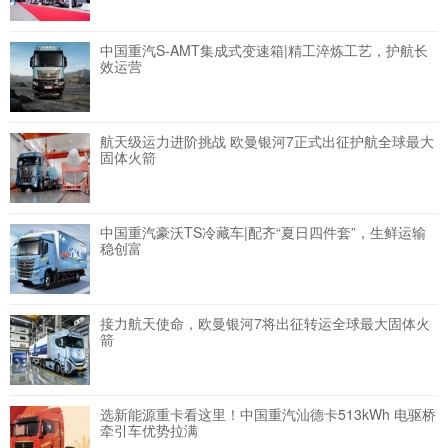
中国重汽S-AMT集成式变速箱|精工淬炼工艺，护航长
效运营
航天级运力进阶挑战 欧曼银河7正式出征护航全球最大
固体火箭
中国重汽豪沃TS冷藏车|配齐“夏日四件套”，生鲜运输
稳创富
接力航天使命，欧曼银河7将出征转运全球最大固体火
箭
选新能源重卡看这里！中国重汽汕德卡513kWh 电驱桥
牵引车优势拉满