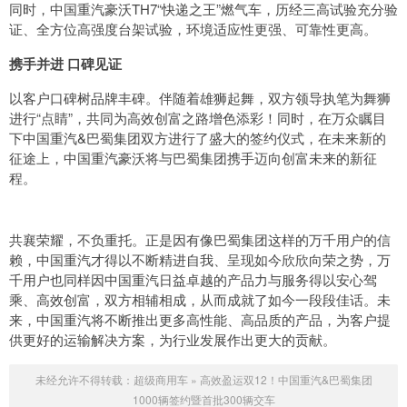
同时，中国重汽豪沃TH7“快递之王”燃气车，历经三高试验充分验
证、全方位高强度台架试验，环境适应性更强、可靠性更高。
携手并进 口碑见证
以客户口碑树品牌丰碑。伴随着雄狮起舞，双方领导执笔为舞狮
进行“点睛”，共同为高效创富之路增色添彩！同时，在万众瞩目
下中国重汽&巴蜀集团双方进行了盛大的签约仪式，在未来新的
征途上，中国重汽豪沃将与巴蜀集团携手迈向创富未来的新征
程。
共襄荣耀，不负重托。正是因有像巴蜀集团这样的万千用户的信
赖，中国重汽才得以不断精进自我、呈现如今欣欣向荣之势，万
千用户也同样因中国重汽日益卓越的产品力与服务得以安心驾
乘、高效创富，双方相辅相成，从而成就了如今一段段佳话。未
来，中国重汽将不断推出更多高性能、高品质的产品，为客户提
供更好的运输解决方案，为行业发展作出更大的贡献。
未经允许不得转载：
超级商用车
»
高效盈运双12！中国重汽&巴蜀集团
1000辆签约暨首批300辆交车