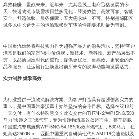
高效稳赚，盈战未来。近年来，尤其是线上电商迅猛发展的今
天，快递物流市场需求日益多元化，经济效益、高效可靠、智能
安全、舒适体验、服务保障，五大需求缺一不可。特别是绵阳区
域多以中长途为主的运输现状对车辆的性能要求则最为苛刻。
中国重汽始终将科技实力作为超强产品力的源头活水，坚持“客户
满意是我们的宗旨”核心价值观，新技术、新科技、新产品层出不
穷，以品质回应时代的重托，提供更优质、更高效、更安全的产
品和服务，让运输行业焕发出前所未有的澎湃动能与发展活力。
实力制胜 燃擎高效
为行业提供一流物流解决方案、为客户打造具有超强创富实力的
重卡，是中国重汽豪沃重卡始终坚持的奋斗目标。选择在双12前
一天交付，有什么特殊意义？此次交付的TH7/4×2/WP15NG/530
马力“快递之王”燃气车，专为快递物流高效盈运而生。整车搭载
中国重汽专属潍柴WP15NG 54.16%热效率燃气机，530马力，扭
矩高达2500N·m，匹配中国重汽自研第七代S-AMT16变速箱以及