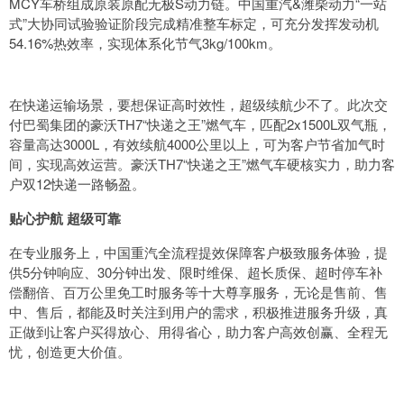
MCY车桥组成原装原配无极S动力链。中国重汽&潍柴动力“一站
式”大协同试验验证阶段完成精准整车标定，可充分发挥发动机
54.16%热效率，实现体系化节气3kg/100km。
在快递运输场景，要想保证高时效性，超级续航少不了。此次交
付巴蜀集团的豪沃TH7“快递之王”燃气车，匹配2x1500L双气瓶，
容量高达3000L，有效续航4000公里以上，可为客户节省加气时
间，实现高效运营。豪沃TH7“快递之王”燃气车硬核实力，助力客
户双12快递一路畅盈。
贴心护航 超级可靠
在专业服务上，中国重汽全流程提效保障客户极致服务体验，提
供5分钟响应、30分钟出发、限时维保、超长质保、超时停车补
偿翻倍、百万公里免工时服务等十大尊享服务，无论是售前、售
中、售后，都能及时关注到用户的需求，积极推进服务升级，真
正做到让客户买得放心、用得省心，助力客户高效创赢、全程无
忧，创造更大价值。