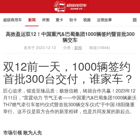
超级商用车
新闻
评测
重卡
轻卡
视频
运营故事
高效盈运双12！中国重汽&巴蜀集团1000辆签约暨首批300
辆交车
发布于 2023-12-12
分类：
新闻
阅读(10944)
超级商用车
双12前一天，1000辆签约
首批300台交付，谁家车？
匠心追求，锻造至臻品质；极致信赖，铸就合作共赢！2023年12
月11日，“雷霆动力 节气王者——中国重汽&巴蜀集团1000辆豪沃
TH7燃气牵引车签约仪式暨首批300辆交车仪式”于中国·绵阳隆重
举行。这不仅是双方合作的新里程碑，也是共同发展的新起点。
市场引领 敢为人先