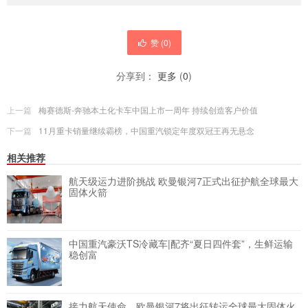
赞 (
0
)
分享到：
更多
(
0
)
上一篇
梅赛德斯-奔驰本土化卡车中国上市一周年 持续创造客户价值
下一篇
11月重卡销量继续霸榜，中国重汽锁定年度双冠王再无悬念
相关推荐
航天级运力进阶挑战 欧曼银河7正式出征护航全球最大
固体火箭
中国重汽豪沃TS冷藏车|配齐“夏日四件套”，生鲜运输
稳创富
接力航天使命，欧曼银河7将出征转运全球最大固体火