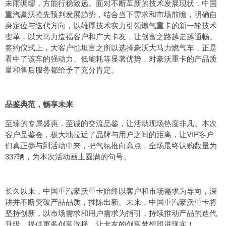
未雨绸缪，方能行稳致远。面对不断革新的技术发展现状，中国
重汽豪沃抢先预判发展趋势，结合当下需求和市场前瞻，明确自
身定位与迭代方向，以雄厚技术实力引领燃气重卡的新一轮技术
变革，以大马力造福客户和广大卡友，让创富之路越走越通畅。
签约仪式上，大客户也坦言之所以选择豪沃大马力燃气车，正是
看中了该车的强动力、低能耗等显著优势，对豪沃重卡的产品质
量和售后服务都给予了充分肯定。
品鉴典范，畅享未来
至臻的专属盛惠，至诚的交流品鉴，让活动现场热度非凡。本次
客户品鉴会，极大地拉近了品牌与用户之间的距离，让VIP客户
们真正参与到活动中来，把气氛推向高点，全场最终认购数量为
337辆，为本次活动画上圆满的句号。
长久以来，中国重汽豪沃重卡始终以客户和市场需求为导向，深
耕并不断突破产品品质，推陈出新。未来，中国重汽豪沃重卡将
坚持创新，以市场需求和用户需求为指引，持续推动产品的迭代
升级，提供更多创富选择，让卡友的创富梦想照进现实！