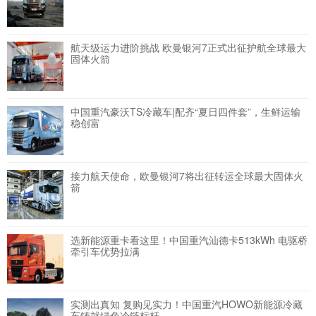
航天级运力进阶挑战 欧曼银河7正式出征护航全球最大
固体火箭
中国重汽豪沃TS冷藏车|配齐“夏日四件套”，生鲜运输
稳创富
接力航天使命，欧曼银河7将出征转运全球最大固体火
箭
选新能源重卡看这里！中国重汽汕德卡513kWh 电驱桥
牵引车优势拉满
实测出真知 复购见实力！中国重汽HOWO新能源冷藏
车铸就绿色冷链标杆