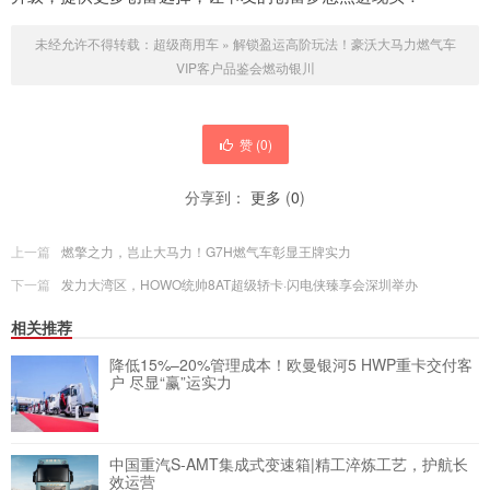
未经允许不得转载：
超级商用车
»
解锁盈运高阶玩法！豪沃大马力燃气车
VIP客户品鉴会燃动银川
赞 (
0
)
分享到：
更多
(
0
)
上一篇
燃擎之力，岂止大马力！G7H燃气车彰显王牌实力
下一篇
发力大湾区，HOWO统帅8AT超级轿卡·闪电侠臻享会深圳举办
相关推荐
降低15%–20%管理成本！欧曼银河5 HWP重卡交付客
户 尽显“赢”运实力
中国重汽S-AMT集成式变速箱|精工淬炼工艺，护航长
效运营