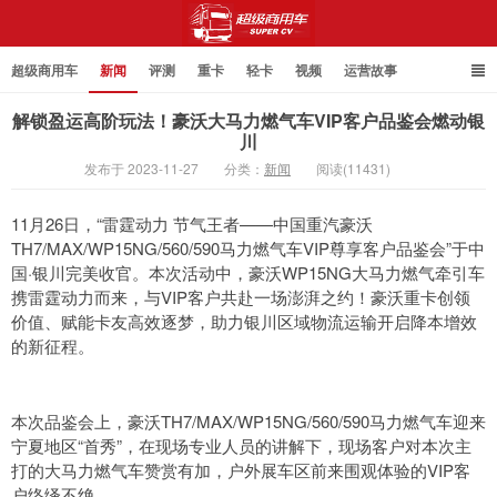
超级商用车
新闻
评测
重卡
轻卡
视频
运营故事
解锁盈运高阶玩法！豪沃大马力燃气车VIP客户品鉴会燃动银
川
发布于 2023-11-27
分类：
新闻
阅读(11431)
超级商用车
11月26日，“雷霆动力 节气王者——中国重汽豪沃
TH7/MAX/WP15NG/560/590马力燃气车VIP尊享客户品鉴会”于中
国·银川完美收官。本次活动中，豪沃WP15NG大马力燃气牵引车
携雷霆动力而来，与VIP客户共赴一场澎湃之约！豪沃重卡创领
价值、赋能卡友高效逐梦，助力银川区域物流运输开启降本增效
的新征程。
本次品鉴会上，豪沃TH7/MAX/WP15NG/560/590马力燃气车迎来
宁夏地区“首秀”，在现场专业人员的讲解下，现场客户对本次主
打的大马力燃气车赞赏有加，户外展车区前来围观体验的VIP客
户络绎不绝。