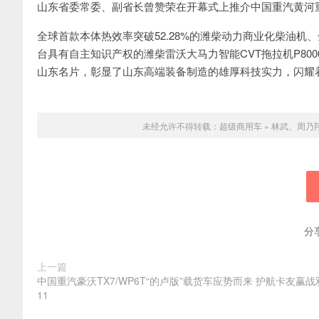
山东省委常委、副省长曾赞荣在开幕式上推介中国重汽黄河
全球首款本体热效率突破52.28%的潍柴动力商业化柴油机、
台具有自主知识产权的潍柴雷沃大马力智能CVT拖拉机P8
山东名片，彰显了山东高端装备制造的雄厚科技实力，闪耀着
未经允许不得转载：
超级商用车
»
林武、周乃
分
上一篇
中国重汽豪沃TX7/WP6T“的卢版”载货车应势而来 护航卡友赢战
11