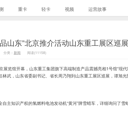
测
重卡
轻卡
视频
运营故事
好品山东”北京推介活动山东重工展区巡
分类：
新闻
阅读(11158)
动在北京展览馆开幕，山东重工集团旗下高端制造产品震撼亮相1号馆“现代
主任林武，山东省委副书记、省长周乃翔到山东重工展区巡展，谭旭光
自主知识产权的氢燃料电池发动机“黄河”牌雪蜡车，详细询问了雪