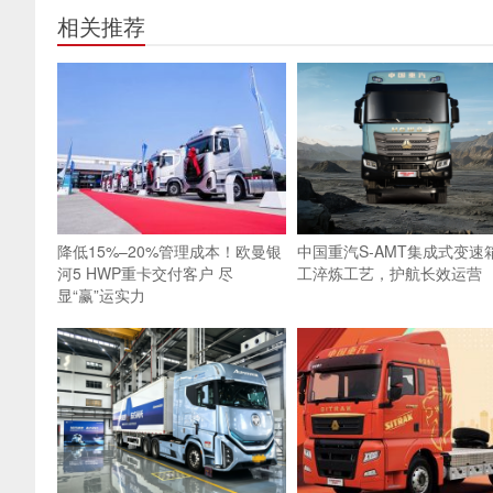
相关推荐
降低15%–20%管理成本！欧曼银
中国重汽S-AMT集成式变速箱
河5 HWP重卡交付客户 尽
工淬炼工艺，护航长效运营
显“赢”运实力