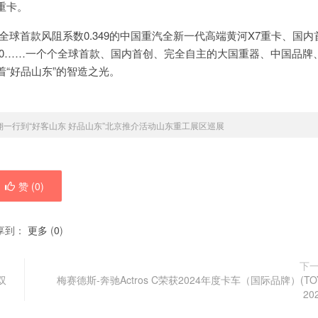
重卡。
全球首款风阻系数0.349的中国重汽全新一代高端黄河X7重卡、国内
000……一个个全球首款、国内首创、完全自主的大国重器、中国品牌
“好品山东”的智造之光。
翔一行到“好客山东 好品山东”北京推介活动山东重工展区巡展
赞 (
0
)
享到：
更多
(
0
)
下
双
梅赛德斯-奔驰Actros C荣获2024年度卡车（国际品牌）(TO
20