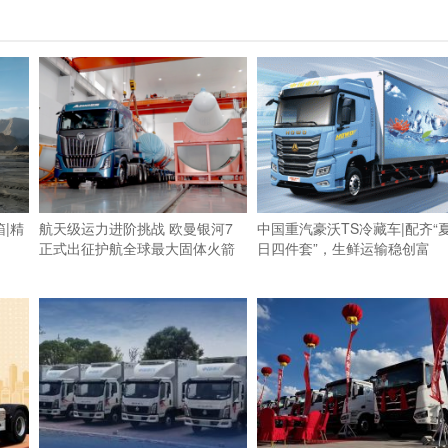
|精
航天级运力进阶挑战 欧曼银河7
中国重汽豪沃TS冷藏车|配齐“
正式出征护航全球最大固体火箭
日四件套”，生鲜运输稳创富