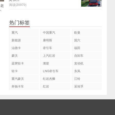
阅读(20970)
女老
个
热门标签
重汽
中国重汽
欧曼
新能源
康明斯
国六
汕德卡
牵引车
福田
豪沃
上汽红岩
自卸车
蓝牌轻卡
潍柴
发动机
轻卡
LNG牵引车
东风
重汽豪沃
红岩杰狮
江铃
奔驰卡车
红岩
采埃孚