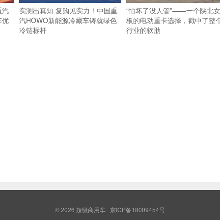
重汽
实测出真知 复购见实力！中国重
“怕坏了没人管”——一个陕北
车优
汽HOWO新能源冷藏车铸就绿色
板的电动重卡选择，戳中了整
冷链标杆
行业的软肋
© 2026
超级商用车
京ICP备18009454号