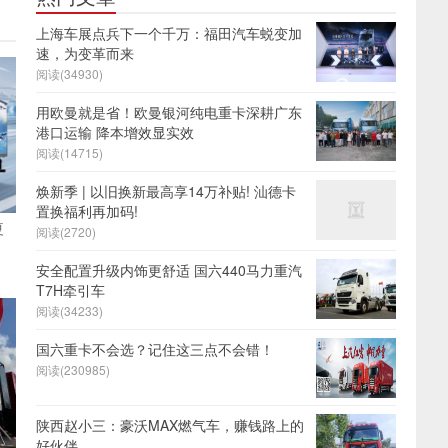
上海车展点兵下一个千万：福田汽车蜕变加
速，为变革而来
阅读(34930)
用欧曼就是省！欧曼银河纯电重卡深耕广东
港口运输 降本增效显实效
阅读(14715)
焕新季 | 以旧换新最高享14万补贴! 汕德卡
置换福利再加码!
夏
阅读(2720)
安全配置升级内饰更舒适 国六440马力重汽
T7H牵引车
阅读(34233)
国六重卡不会选？记住这三点不会错！
阅读(230985)
陕西赵小三：豪沃MAX燃气车，赚钱路上的
好伙伴