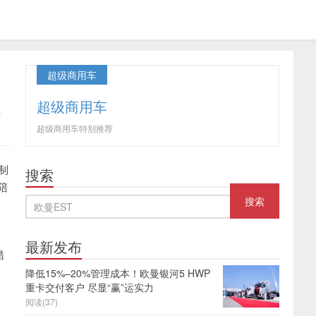
超级商用车
展
超级商用车
超级商用车特别推荐
制
搜索
陪
最新发布
蜡
降低15%–20%管理成本！欧曼银河5 HWP
重卡交付客户 尽显“赢”运实力
阅读(37)