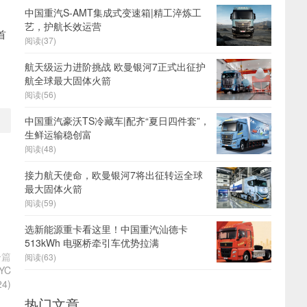
中国重汽S-AMT集成式变速箱|精工淬炼工
艺，护航长效运营
首
阅读(37)
、
航天级运力进阶挑战 欧曼银河7正式出征护
航全球最大固体火箭
阅读(56)
中国重汽豪沃TS冷藏车|配齐“夏日四件套”，
生鲜运输稳创富
阅读(48)
接力航天使命，欧曼银河7将出征转运全球
最大固体火箭
阅读(59)
选新能源重卡看这里！中国重汽汕德卡
513kWh 电驱桥牵引车优势拉满
一篇
阅读(63)
YC
24)
热门文章