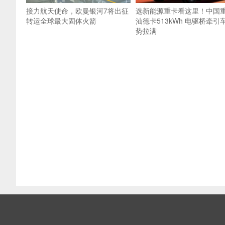
接力航天使命，欧曼银河7将出征
选新能源重卡看这里！中国
转运全球最大固体火箭
汕德卡513kWh 电驱桥牵引
势拉满