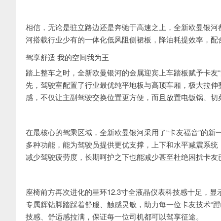
相信，无论是驻立路边还是奔驰于高速之上，全新欧曼银河
河搭载行业少有的一体化低风阻侧裙板，降油耗提效率，配
驾享舒适 我的空间我为王
踏上整车之时，全新欧曼银河的金属迎宾上车踏板赋予卡友“
先，驾驶室配置了行业最优纯平地板与高顶车厢，极大拉伸整
感，不仅让主副驾驶交换位置更方便，而且放置电饭锅、切
在最核心的驾乘区域，全新欧曼银河采用了“卡友福音”的新
多种功能，能为驾驶员提供更优支撑，上下和水平减震系统
减少驾驶疲劳度，长期呵护之下也能减少甚至杜绝困扰卡友已
座椅前方再次进化的星环12.3寸全液晶仪表科技感十足，
专属辉钻脚踏踩着舒服、触感灵敏，助力每一位卡友技术“蹬
技感、舒适感拉满，保证每一位司机都可以驾享征途。