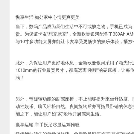
悦享生活 如处家中心情更爽更美
当下，数码产品成为我们生活中不可或缺之物，手机已成为
贵。为保证卡友“想充就充”，全新欧曼银河配备了330Ah
与10寸多功能大屏亦能让卡友享受更畅快的娱乐体验，播放
此外，为保证用户更好地休息，全新欧曼银河采用了领先行
1010mm的行业最宽尺寸，彻底远离“刚腰”的硬床板，让
满！
另外，带旋转功能的副驾座椅，不止能够提升乘坐舒适度。而
动性娱乐、聊天轻松自然。夜间旋转后亦可拓展卧铺的休息
能之下，能让用户如“家”般地开展驾乘生活。
赢享运输 举手投足尽显运筹帷幄
凭借行业领先的自动挡优势，全新欧曼银河的“科技点”已经