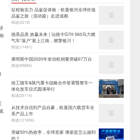
征程验实力 品鉴促体验：欧曼银河全球价值
品鉴之旅（混动篇）走进成都
阅读(2218)
珍
德系品质 效赢未来 | 汕德卡G7H 560马力燃
响
气车“落户”塞上江南，燃擎银川！
阅读(11461)
康明斯中国2020年发动机销量突破67万台
阅读(99884)
饱
徐工随车&陕汽重卡战略合作签署暨整车一
体化发车仪式圆满举行
阅读(25114)
互
从技术自信到产品自豪，欧曼国六载货车全
赋
系产品上市
阅读(121656)
突破50%热效率，全球首家 潍柴是怎么做到
的？