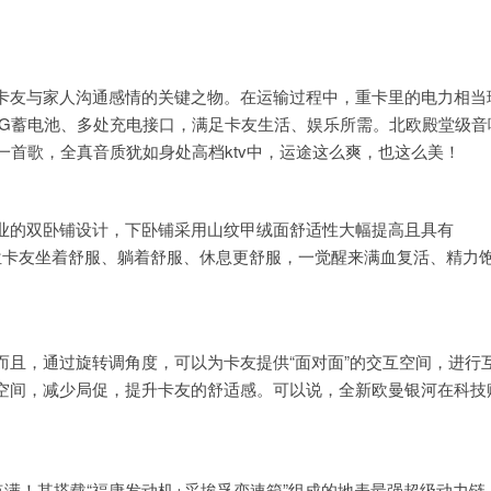
卡友与家人沟通感情的关键之物。在运输过程中，重卡里的电力相当
 AMG蓄电池、多处充电接口，满足卡友生活、娱乐所需。北欧殿堂级音
一首歌，全真音质犹如身处高档ktv中，运途这么爽，也这么美！
业的双卧铺设计，下卧铺采用山纹甲绒面舒适性大幅提高且具有
每位卡友坐着舒服、躺着舒服、休息更舒服，一觉醒来满血复活、精力
且，通过旋转调角度，可以为卡友提供“面对面”的交互空间，进行
空间，减少局促，提升卡友的舒适感。可以说，全新欧曼银河在科技
点满！其搭载“福康发动机+采埃孚变速箱”组成的地表最强超级动力链