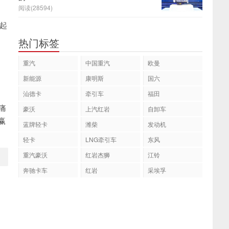
阅读(28594)
载起
热门标签
重汽
中国重汽
欧曼
新能源
康明斯
国六
汕德卡
牵引车
福田
痛
豪沃
上汽红岩
自卸车
赢
蓝牌轻卡
潍柴
发动机
轻卡
LNG牵引车
东风
重汽豪沃
红岩杰狮
江铃
奔驰卡车
红岩
采埃孚