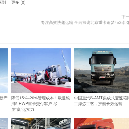
享到：
更多
(
0
)
下
专注高效快递运输 全面探访北京重卡追梦4×2牵
新产
降低15%–20%管理成本！欧曼银
中国重汽S-AMT集成式变速箱|
河5 HWP重卡交付客户 尽
工淬炼工艺，护航长效运营
显“赢”运实力