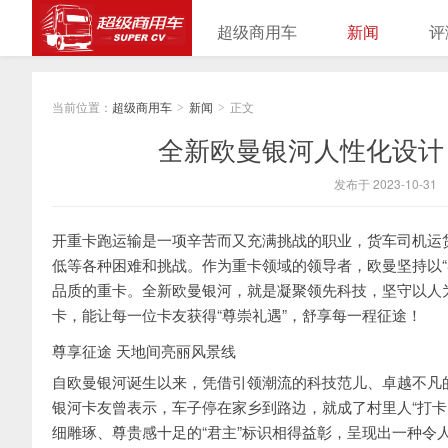
超级商用车
新闻
评
当前位置：
超级商用车
新闻
正文
>
>
全新欧曼银河人性化设计 
发布于 2023-10-31
开重卡跑运输是一项辛苦而又充满挑战的职业，货车司机运
低等各种困难和挑战。作为重卡领域的领导者，欧曼坚持以“
品质的重卡。全新欧曼银河，就是凝聚领先科技，坚守以人
卡，能让每一位卡友获得“尊崇礼遇”，舒享每一程征途！
尊享征途 天地间亮丽风景线
自欧曼银河诞生以来，凭借引领潮流的科技范儿、卓越不凡
银河卡友曾表示，车子停在家乡到路边，就成了村里人“打卡
细雕琢、尊贵感十足的“君主”标识相得益彰，呈现出一种令