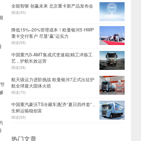
全能智驱 创赢未来 北京重卡新产品发布会
阅读(43)
银
降低15%–20%管理成本！欧曼银河5 HWP
重卡交付客户 尽显“赢”运实力
阅读(59)
首
中国重汽S-AMT集成式变速箱|精工淬炼工
艺，护航长效运营
阅读(58)
航天级运力进阶挑战 欧曼银河7正式出征护
调节
航全球最大固体火箭
够
阅读(70)
中国重汽豪沃TS冷藏车|配齐“夏日四件套”，
生鲜运输稳创富
阅读(59)
的
科
热门文章