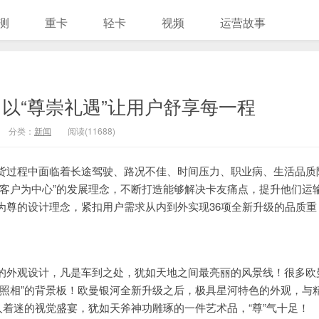
测
重卡
轻卡
视频
运营故事
以“尊崇礼遇”让用户舒享每一程
分类：
新闻
阅读(11688)
货过程中面临着长途驾驶、路况不佳、时间压力、职业病、生活品质
客户为中心”的发展理念，不断打造能够解决卡友痛点，提升他们运
为尊的设计理念，紧扣用户需求从内到外实现36项全新升级的品质重
的外观设计，凡是车到之处，犹如天地之间最亮丽的风景线！很多欧
照相”的背景板！欧曼银河全新升级之后，极具星河特色的外观，与
人着迷的视觉盛宴，犹如天斧神功雕琢的一件艺术品，“尊”气十足！