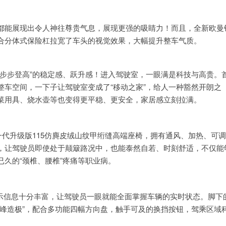
都能展现出令人神往尊贵气息，展现更强的吸睛力！而且，全新欧曼
合分体式保险杠拉宽了车头的视觉效果，大幅提升整车气质。
步步登高”的稳定感、跃升感！进入驾驶室，一眼满是科技与高贵。
车空间，一下子让驾驶室变成了“移动之家”，给人一种豁然开朗之
菜用具、烧水壶等也变得更平稳、更安全，家居感立刻拉满。
一代升级版115仿麂皮绒山纹甲绗缝高端座椅，拥有通风、加热、可
，让驾驶员即使处于颠簸路况中，也能泰然自若、时刻舒适，不仅能
久的“颈椎、腰椎”疼痛等职业病。
显示信息十分丰富，让驾驶员一眼就能全面掌握车辆的实时状态。脚下
峰造极”，配合多功能四幅方向盘，触手可及的换挡按钮，驾乘区域