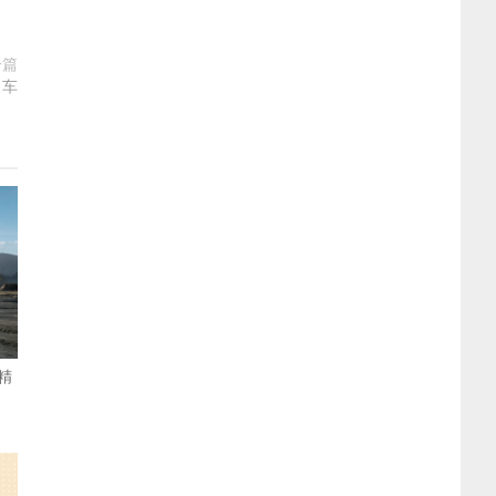
一篇
引车
精