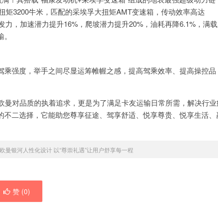
大扭矩3200牛米，匹配的采埃孚大扭矩AMT变速箱，传动效率高达
爆发力，加速潜力提升16%，爬坡潜力提升20%，油耗再降6.1%，满
输。
驾乘强度，举手之间尽显运筹帷幄之感，提高驾乘效率、提高操控品
着欧曼对品质的执着追求，更是为了满足卡友运输日常所需，解决行业
的不二选择，它能助您尊享征途、驾享舒适、悦享尊贵、悦享生活、
欧曼银河人性化设计 以“尊崇礼遇”让用户舒享每一程
赞 (
0
)