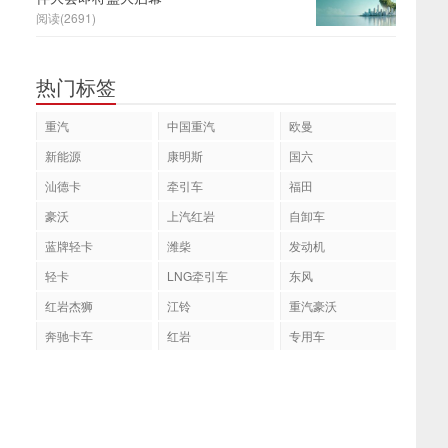
阅读(2691)
热门标签
重汽
中国重汽
欧曼
新能源
康明斯
国六
汕德卡
牵引车
福田
豪沃
上汽红岩
自卸车
蓝牌轻卡
潍柴
发动机
轻卡
LNG牵引车
东风
红岩杰狮
江铃
重汽豪沃
奔驰卡车
红岩
专用车