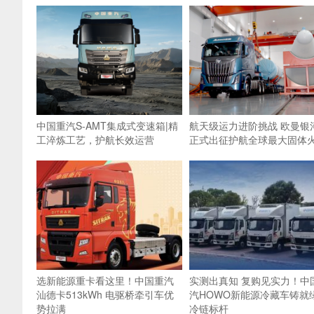
中国重汽S-AMT集成式变速箱|精
航天级运力进阶挑战 欧曼银
工淬炼工艺，护航长效运营
正式出征护航全球最大固体
选新能源重卡看这里！中国重汽
实测出真知 复购见实力！中
汕德卡513kWh 电驱桥牵引车优
汽HOWO新能源冷藏车铸就
势拉满
冷链标杆