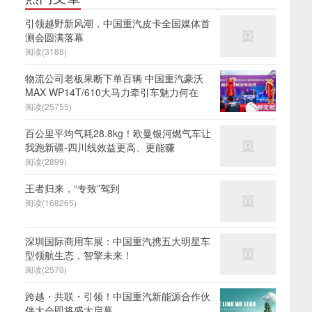
引领越野新风潮，中国重汽皮卡全国媒体首
测会圆满落幕
阅读(3188)
物流公司老板果断下单百辆 中国重汽豪沃
MAX WP14T/610大马力牵引车魅力何在
阅读(25755)
百公里平均气耗28.8kg！欧曼银河燃气车让
我跑新疆-四川线效益更高、更能赚
阅读(2899)
王者归来，“专致”驾到
阅读(168265)
深圳国际商用车展：中国重汽携五大明星车
型领航生态，智擎未来！
阅读(2570)
跨越・共联・引领！中国重汽新能源合作伙
伴大会即将盛大启幕