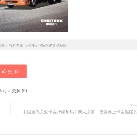
用车
»
气耗自由 百公里24KG突破节能极限!
赞 (
0
)
享到：
更多
(
0
)
下
中国重汽关爱卡友持续加码 | 亲人之家，货运路上卡友温暖