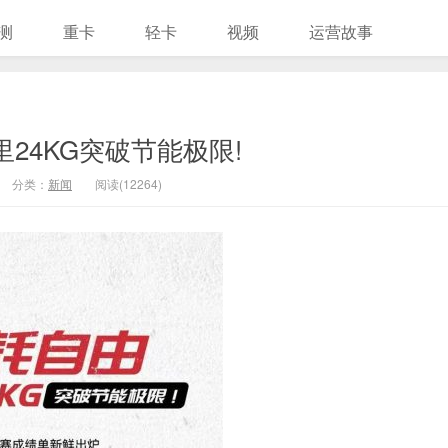
测
重卡
轻卡
视频
运营故事
里24KG突破节能极限!
分类：
新闻
阅读(12264)