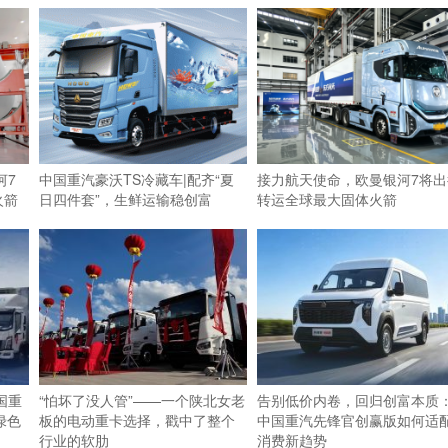
河7
中国重汽豪沃TS冷藏车|配齐“夏
接力航天使命，欧曼银河7将出
火箭
日四件套”，生鲜运输稳创富
转运全球最大固体火箭
国重
“怕坏了没人管”——一个陕北女老
告别低价内卷，回归创富本质
绿色
板的电动重卡选择，戳中了整个
中国重汽先锋官创赢版如何适
行业的软肋
消费新趋势