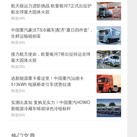
航天级运力进阶挑战 欧曼银河7正式出征护
航全球最大固体火箭
阅读(49)
中国重汽豪沃TS冷藏车|配齐“夏日四件套”，
生鲜运输稳创富
阅读(44)
接力航天使命，欧曼银河7将出征转运全球
最大固体火箭
阅读(55)
选新能源重卡看这里！中国重汽汕德卡
513kWh 电驱桥牵引车优势拉满
阅读(54)
实测出真知 复购见实力！中国重汽HOWO
新能源冷藏车铸就绿色冷链标杆
阅读(64)
热门文章