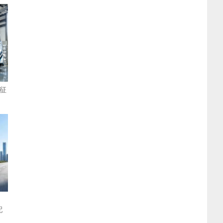
征
：
配