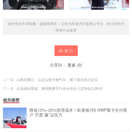
未经允许不得转载：
超级商用车
»
江铃汽车倾力打造青云平台，给江铃轻卡
带来什么改变
赞 (
1
)
分享到：
更多
(
0
)
上一篇
山西武耀云：认定汕德卡燃气车，聊了两次就决定买
下一篇
从低碳到零碳，康明斯携手行业伙伴步入定制化2.0时代
相关推荐
降低15%–20%管理成本！欧曼银河5 HWP重卡交付客
户 尽显“赢”运实力