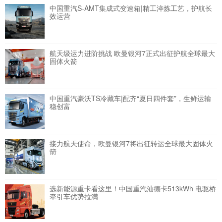
中国重汽S-AMT集成式变速箱|精工淬炼工艺，护航长
效运营
航天级运力进阶挑战 欧曼银河7正式出征护航全球最大
固体火箭
中国重汽豪沃TS冷藏车|配齐“夏日四件套”，生鲜运输
稳创富
接力航天使命，欧曼银河7将出征转运全球最大固体火
箭
选新能源重卡看这里！中国重汽汕德卡513kWh 电驱桥
牵引车优势拉满