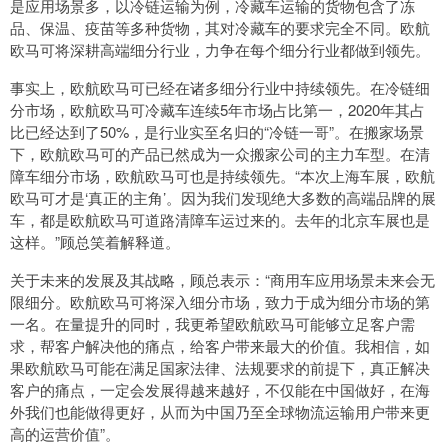
是应用场景多，以冷链运输为例，冷藏车运输的货物包含了冻
品、保温、疫苗等多种货物，其对冷藏车的要求完全不同。欧航
欧马可将深耕高端细分行业，力争在每个细分行业都做到领先。
事实上，欧航欧马可已经在诸多细分行业中持续领先。在冷链细
分市场，欧航欧马可冷藏车连续5年市场占比第一，2020年其占
比已经达到了50%，是行业实至名归的“冷链一哥”。在搬家场景
下，欧航欧马可的产品已然成为一众搬家公司的主力车型。在清
障车细分市场，欧航欧马可也是持续领先。“本次上海车展，欧航
欧马可才是‘真正的主角’。因为我们发现绝大多数的高端品牌的展
车，都是欧航欧马可道路清障车运过来的。去年的北京车展也是
这样。”顾总笑着解释道。
关于未来的发展及其战略，顾总表示：“商用车应用场景未来会无
限细分。欧航欧马可将深入细分市场，致力于成为细分市场的第
一名。在量提升的同时，我更希望欧航欧马可能够立足客户需
求，帮客户解决他的痛点，给客户带来最大的价值。我相信，如
果欧航欧马可能在满足国家法律、法规要求的前提下，真正解决
客户的痛点，一定会发展得越来越好，不仅能在中国做好，在海
外我们也能做得更好，从而为中国乃至全球物流运输用户带来更
高的运营价值”。