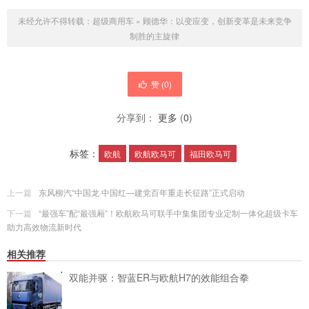
未经允许不得转载：
超级商用车
»
顾德华：以变应变，创新变革是未来竞争
制胜的主旋律
赞 (
0
)
分享到：
更多
(
0
)
标签：
欧航
欧航欧马可
福田欧马可
上一篇
东风柳汽“中国龙·中国红—建党百年重走长征路”正式启动
下一篇
“最强车”配“最强厢”！欧航欧马可联手中集集团专业定制一体化超级卡车
助力高效物流新时代
相关推荐
双能并驱：智蓝ER与欧航H7的效能组合拳