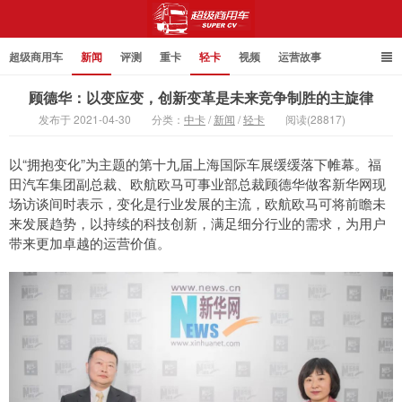
超级商用车
新闻
评测
重卡
轻卡
视频
运营故事
顾德华：以变应变，创新变革是未来竞争制胜的主旋律
发布于 2021-04-30
分类：
中卡
/
新闻
/
轻卡
阅读(28817)
超级商用车
以“拥抱变化”为主题的第十九届上海国际车展缓缓落下帷幕。福
田汽车集团副总裁、欧航欧马可事业部总裁顾德华做客新华网现
场访谈间时表示，变化是行业发展的主流，欧航欧马可将前瞻未
来发展趋势，以持续的科技创新，满足细分行业的需求，为用户
带来更加卓越的运营价值。