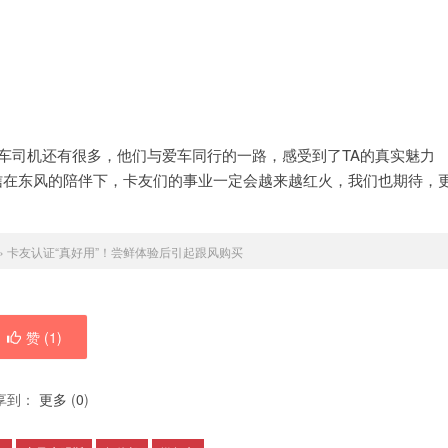
车司机还有很多，他们与爱车同行的一路，感受到了TA的真实魅力
信在东风的陪伴下，卡友们的事业一定会越来越红火，我们也期待，
»
卡友认证“真好用”！尝鲜体验后引起跟风购买
赞 (
1
)
享到：
更多
(
0
)