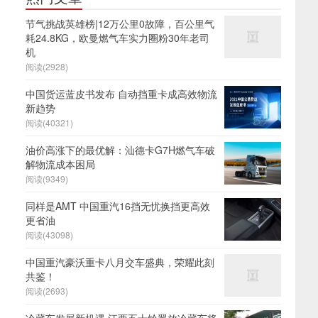
节气挑战英雄榜|12万公里0故障，百公里气
耗24.8KG，欧曼燃气车实力圈粉30年老司
机
阅读(2928)
中国货运蓝皮书发布 自动挡重卡成高效物流
新趋势
阅读(40321)
油价高涨下的最优解：汕德卡G7H燃气车破
解物流成本困局
阅读(9349)
同样是AMT 中国重汽16挡无忧换挡更高效
更省油
阅读(43098)
中国重汽豪沃重卡八月交车盛典，荣耀此刻
共鉴！
阅读(2693)