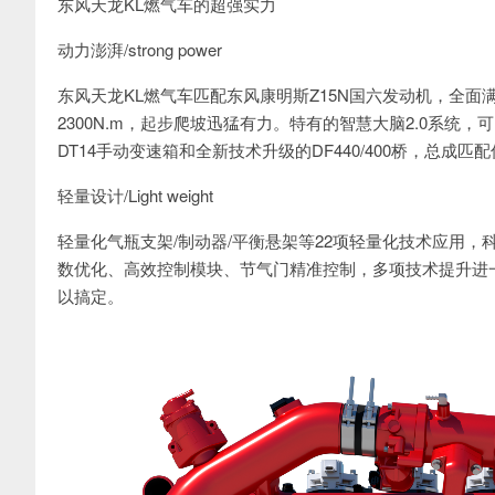
东风天龙KL燃气车的超强实力
动力澎湃/strong power
东风天龙KL燃气车匹配东风康明斯Z15N国六发动机，全面满
2300N.m，起步爬坡迅猛有力。特有的智慧大脑2.0系
DT14手动变速箱和全新技术升级的DF440/400桥，总
轻量设计/Light weight
轻量化气瓶支架/制动器/平衡悬架等22项轻量化技术应用，
数优化、高效控制模块、节气门精准控制，多项技术提升进
以搞定。