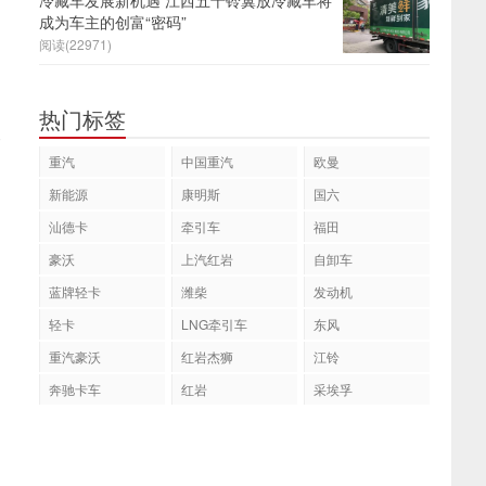
冷藏车发展新机遇 江西五十铃翼放冷藏车将
成为车主的创富“密码”
阅读(22971)
热门标签
部
重汽
中国重汽
欧曼
新能源
康明斯
国六
汕德卡
牵引车
福田
豪沃
上汽红岩
自卸车
蓝牌轻卡
潍柴
发动机
轻卡
LNG牵引车
东风
重汽豪沃
红岩杰狮
江铃
奔驰卡车
红岩
采埃孚