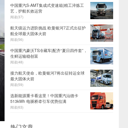
中国重汽S-AMT集成式变速箱|精工淬炼工
艺，护航长效运营
阅读(37)
航天级运力进阶挑战 欧曼银河7正式出征护
航全球最大固体火箭
阅读(56)
中国重汽豪沃TS冷藏车|配齐“夏日四件套”，
生鲜运输稳创富
阅读(48)
接力航天使命，欧曼银河7将出征转运全球
最大固体火箭
阅读(59)
选新能源重卡看这里！中国重汽汕德卡
513kWh 电驱桥牵引车优势拉满
阅读(63)
热门文章