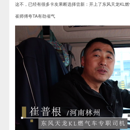
这不，已经有很多卡友果断选择尝新：开上了东风天龙KL
崔师傅夸TA有劲省气