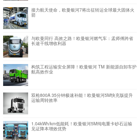
接力航天使命，欧曼银河7将出征转运全球最大固体火
箭
与欧曼同行 高效之路！欧曼银河燃气车：孟师傅跨省
长途干线增收利器
构筑工程运输安全屏障！欧曼银河 TM 新能源自卸车护
航高效作业
双枪800A 35分钟极速补能！欧曼银河5M快充版提升
运输周转效率
1.04kWh/km低能耗！欧曼银河5M纯电重卡砂石运输
见证降本增效优势