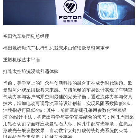
福田汽车集团副总经理
福田戴姆勒汽车执行副总裁宋术山解读欧曼银河重卡
重塑机械艺术平衡
打造太空舱沉浸式舒适体验
当前，美学至上的理念与创新科技的融合正在成为时代课题。欧
曼银河外观采用极具未来感、简洁流畅的车身设计实现了车辆空
气动力学与客户驾乘空间最佳的完美平衡，通过流体力学与仿真
技术，增加电动可调导流罩等设计创新，实现风阻系数降低8%，
油耗指标再降低4%；其中，前面罩格栅孔采用参数化“星翼银
河”的设计手法，构造出科学与美学完美结合的形态；网孔周围采
用钻石切割型面呼应欧曼钻石大标，网孔中配有光导条，点亮后
形成光芒般发散效果；自动数字大灯打破传统灯光系统的束缚，
以科技美学重塑重卡机械艺术平衡。