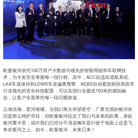
欧曼银河依托150万用户大数据与领先的智能驾驶和车联网技
术，为卡友安全掌握每一段行程。其中，ACC自适应巡航系统、
LKA车道保持和LDWS车道偏离预警、AEBS自动紧急制动系统等
行业领先的安全科技配置，可以实现行业最优150米的感知融
合，让客户全面掌控每一段闪耀旅途。
云海浩瀚，星河璀璨。当我们再次仰望星空，广袤无垠的银河依
旧是那么绚烂夺目，但欧曼银河拉近了我们与未来的距离，身处
银河重卡里，或许我们已经分不清这辆车是行驶于地面上还是飞
奔在银河之上。如今，欧曼银河，未来已来！