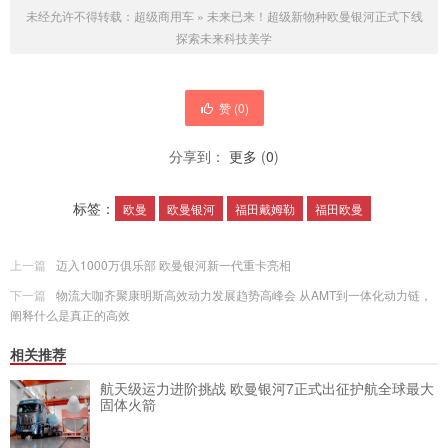
未经允许不得转载：
超级商用车
»
未来已来！超级新物种欧曼银河正式下线
探索未来科技美学
赞 (
0
)
分享到：
更多
(
0
)
标签：
欧曼
欧曼银河
福田戴姆勒
福田欧曼
上一篇
迈入1000万俱乐部 欧曼银河新一代重卡亮相
下一篇
物流大咖齐聚康明斯高效动力发展趋势高峰会 从AMT到一体化动力链，
阐释什么是真正的高效
相关推荐
航天级运力进阶挑战 欧曼银河7正式出征护航全球最大
固体火箭