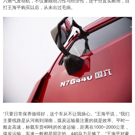
六燃气发动机，不仅兼顾动力性与经济性，还十分皮实耐用，自
打王海平购买以后，从未出过毛病。
“只要日常保养做得好，这个车从不让我操心。”王海平说，“我们
主要线路是从河南到湖南，煤炭运输最注重的就是效率。平时一
般走高速，标载车货49吨的长途运输，距离在1000~2000公里，
煤炭运输，车速一般都是固定的，440马力足够了。”王海平对豪