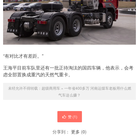
“有对比才有差距。”
王海平目前车队里还有一批正待淘汰的国四车辆，他表示，会考
虑全部置换成重汽的天然气重卡。
未经允许不得转载：
超级商用车
»
一年省400多万 河南运煤车老板用什么燃
气车这么赚？
赞 (
1
)
分享到：
更多
(
0
)