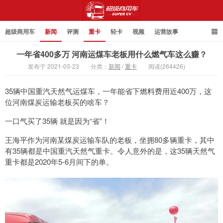
超级商用车
新闻
评测
重卡
轻卡
视频
运营故事
一年省400多万 河南运煤车老板用什么燃气车这么赚？
发布于 2021-03-23
分类：
新闻
/
重卡
阅读(264426)
超级商用车
35辆中国重汽天然气运煤车，一年能省下燃料费用近400万，这
位河南煤炭运输老板买的啥车？
一口气买了35辆 就是因为“省”！
王海平作为河南某煤炭运输车队的老板，坐拥80多辆重卡，其中
有35辆都是中国重汽天然气重卡。令人意外的是，这35辆天然气
重卡都是2020年5-6月间下的单。