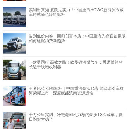
实测出真知 复购见实力！中国重汽HOWO新能源冷藏
车铸就绿色冷链标杆
告别低价内卷，回归创富本质：中国重汽先锋官创赢版
如何适配消费新趋势
与欧曼同行 高效之路！欧曼银河燃气车：孟师傅跨省
长途干线增收利器
王者风范 创领标杆｜中国重汽豪沃TS新能源牵引车红
河荣耀上市，深度赋能滇南资源运输
十万公里实测！冷链老司机力荐的豪沃TS冷藏车，夏
日跑货太稳了