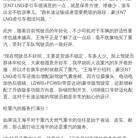
沃N7 LNG牵引车很满意的一点，就是保养方便、维修少，派车
出去不耽误事儿。“跑长途运输或者需要爬坡的路段，豪沃N7
LNG牵引车都没问题。”
此外，随着目前驾驶员的年轻化，不少司机对于车辆的舒适性要
求也越来越高。王海平正是了解了这一点后，毫不犹豫地买了重
汽，受到了车队驾驶员的一致好评。
“现在驾驶员不好招，主要是货源不稳定，车多人少。加上驾驶员
群体年轻化，大家都愿意开好车，我早就听人说重汽的车开着舒
服，所以才在换车的时候都买了重汽。”王海平介绍到，豪沃N7
LNG牵引车还推出增配副驾驶气囊座椅、四方位摄像头、电动电
加热后视镜、LDWS+FCWS(带雷达)的豪华版驾驶室，还新增标
配了升级版多功能方向盘、卧铺控制开关、USB接口等舒适化配
置。这对于长途运输的驾驶员都是非常的贴心的设计。
给重汽的服务打满分！
如果说王海平对于重汽天然气重卡的信任是始于省油、皮实、耐
用，那么最打动王海平的还是重汽的服务。