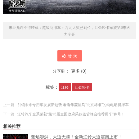
未经允许不得转载：
超级商用车
»
万元大奖已到位，江铃轻卡家族第6季火
力全开
赞 (
0
)
分享到：
更多
(
0
)
标签：
江铃
江铃轻卡
上一篇
引领未来专用车发展新趋势 看看华菱星马“北京标准”的纯电动搅拌车
下一篇
江铃汽车全系荣获“第15届全国政府采购监管峰会推荐用车”称号！
相关推荐
蓝焰澎湃，大道无疆！全新江铃大道震撼上市！