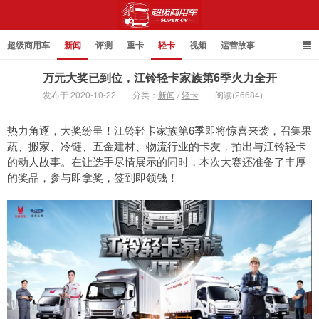
超级商用车
新闻
评测
重卡
轻卡
视频
运营故事
万元大奖已到位，江铃轻卡家族第6季火力全开
发布于 2020-10-22
分类：
新闻
/
轻卡
阅读(26684)
超级商用车
热力角逐，大奖纷呈！江铃轻卡家族第6季即将惊喜来袭，召集果
蔬、搬家、冷链、五金建材、物流行业的卡友，拍出与江铃轻卡
的动人故事。在让选手尽情展示的同时，本次大赛还准备了丰厚
的奖品，参与即拿奖，签到即领钱！