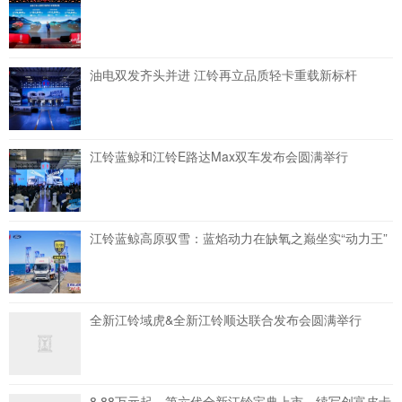
油电双发齐头并进 江铃再立品质轻卡重载新标杆
江铃蓝鲸和江铃E路达Max双车发布会圆满举行
江铃蓝鲸高原驭雪：蓝焰动力在缺氧之巅坐实“动力王”
全新江铃域虎&全新江铃顺达联合发布会圆满举行
8.88万元起，第六代全新江铃宝典上市，续写创富皮卡