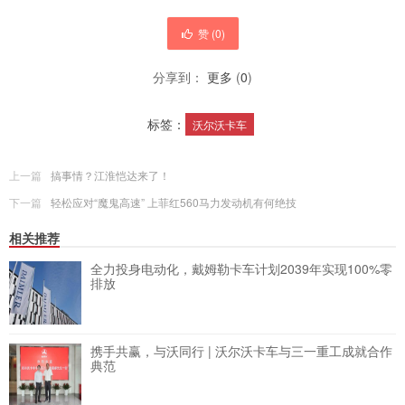
赞 (
0
)
分享到：
更多
(
0
)
标签：
沃尔沃卡车
上一篇
搞事情？江淮恺达来了！
下一篇
轻松应对“魔鬼高速” 上菲红560马力发动机有何绝技
相关推荐
全力投身电动化，戴姆勒卡车计划2039年实现100%零
排放
携手共赢，与沃同行 | 沃尔沃卡车与三一重工成就合作
典范