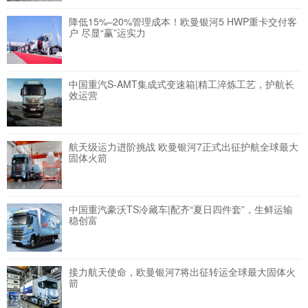
降低15%–20%管理成本！欧曼银河5 HWP重卡交付客
户 尽显“赢”运实力
中国重汽S-AMT集成式变速箱|精工淬炼工艺，护航长
效运营
航天级运力进阶挑战 欧曼银河7正式出征护航全球最大
固体火箭
中国重汽豪沃TS冷藏车|配齐“夏日四件套”，生鲜运输
稳创富
接力航天使命，欧曼银河7将出征转运全球最大固体火
箭