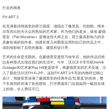
行走的画卷
FH ART 2
在充满着诗情画意的荷兰国度，涌现出了像梵高、伦勃朗、维米
尔等杰出的为大众所熟知的艺术家。作为他们的老乡，彼埃·蒙德
里安（Piet Mondrian）是继这些大师之后，荷兰最具影响力的非
具象绘画的创作者。他擅长将几何图形运用到自己的作品之中，
深刻地影响了后世的服装、建筑和设计界。
艺术的生命是无限的。在蒙德里安逝世70余年后，他的作品仍然
以各种形式出现在我们的生活中。今年，沃尔沃卡车司机Henrik
Guldager和艺术家Ray Hill更是联手，将蒙德里安的艺术灵魂，注
入了新款沃尔沃FH 6×2中。这款FH ART 2卡车的内饰经过精心
设计，驾驶室里涂满了蒙德里安的经典作品“红黄蓝”的色块；整
个车身同样布满了彩色喷绘，打开两扇车门后就如同一幅挂在墙
上的画，令人赞叹不已。