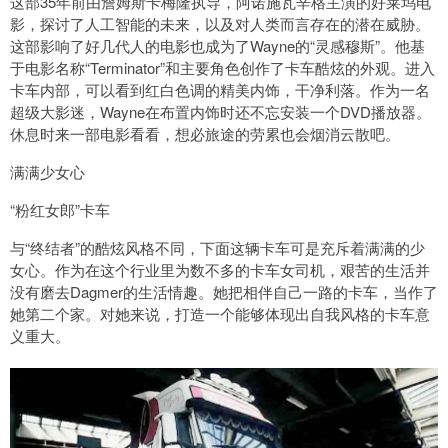
这部35年前由詹姆斯卡梅隆执导，阿诺施瓦辛格主演的好莱坞电
影，探讨了人工智能的未来，以及对人类而言存在的潜在威胁。
这部影响了好几代人的电影也成为了Wayne的“灵感穆斯”。他基
于电影名称“Terminator”和主要角色创作了卡车酷炫的外观。进入
卡车内部，可以看到红白色调的精美内饰，干净利落。作为一名
超级大影迷，Wayne在布置内饰时还不忘安装一个DVD播放器。
休息时来一部电影看看，想必旅途的劳累也会烟消云散吧。
满满少女心
“粉红女郎”卡车
与“终结者”的酷炫风格不同，下面这辆卡车可是充斥着满满的少
女心。作为在这个行业里为数不多的卡车女司机，艰苦的生活并
没有磨去Dagmer的生活情趣。她把相伴自己一路的卡车，当作了
她第二个家。对她来说，打造一个能够体现出自我风格的卡车意
义重大。