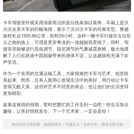
卡车驾驶室外观采用清新简洁的蓝白线条加以装饰，车厢上是沃
尔沃全系卡车的巨幅海报，展示了沃尔沃卡车的经典车型。整趟
旅程长达1500.88公里，耗时24小时。这样一辆卡车行驶在去往彩
云之南的路上，可谓是贯穿粤滇的一道靓丽风景线了。同时，驾
驶室里能够进行高低调节、阻尼调节的气囊减震座椅，极大地缓
解了人们在路途中因颠簸带来的身体不适，让这趟旅程充满了欢
声笑语。
作为一个实用的交通运输工具，大家很难把卡车与艺术、创意联
系起来。然而，总有人能用心发现生活中的美好，用行动让卡车
变得又酷又美。这些对艺术不经意的表达；也让他们的生活变得
更加精彩。
趁着这难得的假期，暂时把繁忙的工作丢到一边吧！给生活加点
趣味，让美好悄然发生。下一个艺术家，一定会是你！
未经允许不得转载：
超级商用车
»
不被定义！你和卡车，都有无限可能