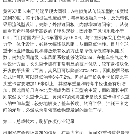
黄河X7重卡由于前端呈现大圆弧，A柱倾角从传统车型的18度增
加到30度，整个顶棚呈现流线型，与导流板融为一体，反光镜也
采用流线型设计，去除了外部遮阳板（内部增加遮阳帘）。从侧
面看其造型类似于高铁的子弹头形状，因此整车风阻系数小于
0.4，而目前国内平头卡车通常为0.5-0.6。与半挂列车采用空气动
力学一体化设计，必将大幅降低风阻，从而降低油耗。目前全球
重卡行业降低油耗和排放最有效的方法是降低降低整车风阻系
数，例如美国超级卡车风阻系数能够达到0.39。在整车空气动力
学设计方面，长头重卡拥有非常明显的技术优势，较车身模块化
开发的平头重卡而言，其风阻可以降低20%-24%，因此按照经验
公式计算则可以降低油耗6%-7.2%。但是由于长头重卡长度比平
头重卡需要增加1.5米以上，其整车重量和转弯半径也会有所增
加，因此目前只有在北美洲成为重卡车型的主流，而欧洲和中国
则依然以平头重卡为主。黄河X7的短鼻重卡是长头重卡和平头重
卡的中间车型，较好地解决了整车长度、转弯半径、油耗三者之
间的矛盾，必然成为引领高效物流发展的最佳车型。
第二，总成技术，刷新多项行业记录
根据发布会现场发布的信息，在动力方面，黄河X7重卡搭载曼技