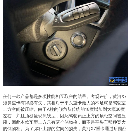
任何一款产品都是多项性能相互取舍的结果。客观评价，黄河X7
短鼻重卡有得必有失，其相对于平头重卡最大的不足就是驾驶室
上方空间被压缩。由于A柱的倾角从传统的18度增加到大概30度
左右，并且顶棚呈现流线型，因此驾驶员正上方的顶柜空间被压
缩，因此本款车型上方只有两个储物格，而不是平头车那种宽大
的储物柜。为了弥补上部的空间的损失，黄河X7重卡通过后围凸