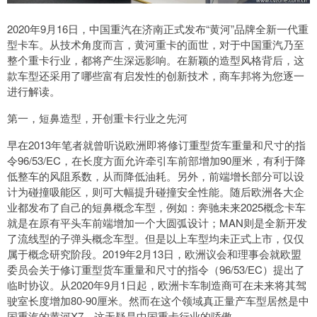
2020年9月16日，中国重汽在济南正式发布“黄河”品牌全新一代重
型卡车。从技术角度而言，黄河重卡的面世，对于中国重汽乃至
整个重卡行业，都将产生深远影响。在新颖的造型风格背后，这
款车型还采用了哪些富有启发性的创新技术，商车邦将为您逐一
进行解读。
第一，短鼻造型，开创重卡行业之先河
早在2013年笔者就曾听说欧洲即将修订重型货车重量和尺寸的指
令96/53/EC，在长度方面允许牵引车前部增加90厘米，有利于降
低整车的风阻系数，从而降低油耗。另外，前端增长部分可以设
计为碰撞吸能区，则可大幅提升碰撞安全性能。随后欧洲各大企
业都发布了自己的短鼻概念车型，例如：奔驰未来2025概念卡车
就是在原有平头车前端增加一个大圆弧设计；MAN则是全新开发
了流线型的子弹头概念车型。但是以上车型均未正式上市，仅仅
属于概念研究阶段。2019年2月13日，欧洲议会和理事会就欧盟
委员会关于修订重型货车重量和尺寸的指令（96/53/EC）提出了
临时协议。从2020年9月1日起，欧洲卡车制造商可在未来将其驾
驶室长度增加80-90厘米。然而在这个领域真正量产车型居然是中
国重汽的黄河X7，这无疑是中国重卡行业的骄傲。