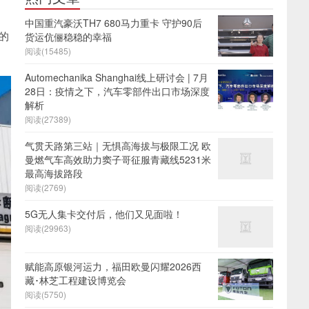
中国重汽豪沃TH7 680马力重卡 守护90后
的
货运伉俪稳稳的幸福
阅读(15485)
Automechanika Shanghai线上研讨会 | 7月
28日：疫情之下，汽车零部件出口市场深度
解析
阅读(27389)
气贯天路第三站｜无惧高海拔与极限工况 欧
曼燃气车高效助力窦子哥征服青藏线5231米
最高海拔路段
阅读(2769)
5G无人集卡交付后，他们又见面啦！
阅读(29963)
赋能高原银河运力，福田欧曼闪耀2026西
藏･林芝工程建设博览会
阅读(5750)