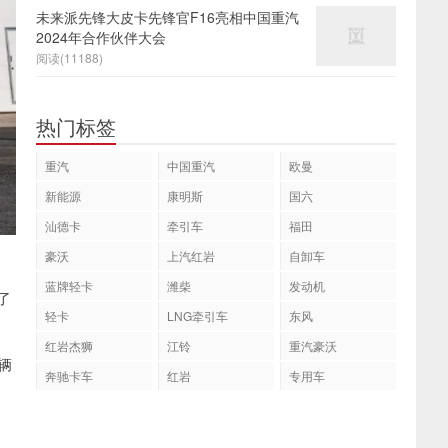
未来派先锋大皮卡先锋官F16亮相中国重汽
2024年合作伙伴大会
阅读(11188)
热门标签
重汽
中国重汽
欧曼
新能源
康明斯
国六
汕德卡
牵引车
福田
豪沃
上汽红岩
自卸车
蓝牌轻卡
潍柴
发动机
了
轻卡
LNG牵引车
东风
红岩杰狮
江铃
重汽豪沃
辆
奔驰卡车
红岩
专用车