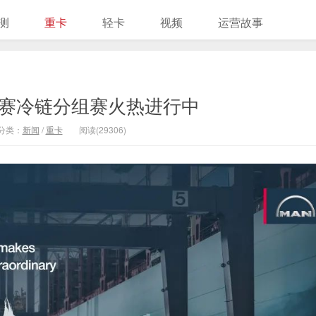
测
重卡
轻卡
视频
运营故事
大赛冷链分组赛火热进行中
分类：
新闻
/
重卡
阅读(29306)