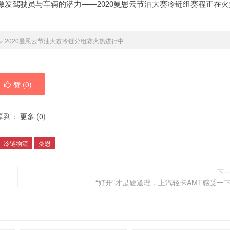
发驾驶员与车辆的潜力——2020曼恩云节油大赛冷链组赛程正在火
»
2020曼恩云节油大赛冷链分组赛火热进行中
赞 (
0
)
享到：
更多
(
0
)
冷链物流
曼恩
下
“好开”才是硬道理，上汽轻卡AMT感受一