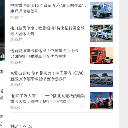
中国重汽豪沃TS冷藏车|配齐“夏日四件套”，
生鲜运输稳创富
阅读(21)
接力航天使命，欧曼银河7将出征转运全球
最大固体火箭
阅读(37)
选新能源重卡看这里！中国重汽汕德卡
513kWh 电驱桥牵引车优势拉满
阅读(48)
恩
实测出真知 复购见实力！中国重汽HOWO
新能源冷藏车铸就绿色冷链标杆
阅读(51)
强
“怕坏了没人管”——一个陕北女老板的电动
诸
重卡选择，戳中了整个行业的软肋
阅读(67)
管
节
热门文章