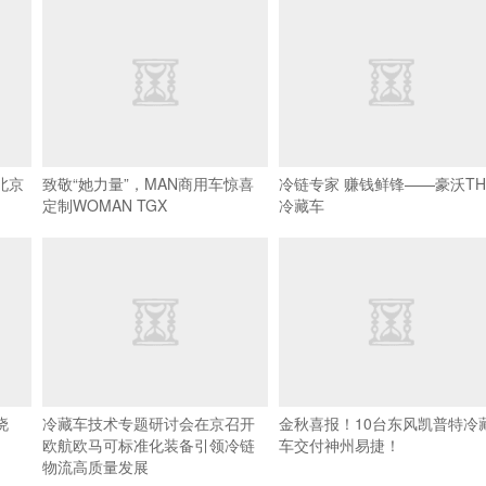
北京
致敬“她力量”，MAN商用车惊喜
冷链专家 赚钱鲜锋——豪沃TH
定制WOMAN TGX
冷藏车
晓
冷藏车技术专题研讨会在京召开
金秋喜报！10台东风凯普特冷
欧航欧马可标准化装备引领冷链
车交付神州易捷！
物流高质量发展