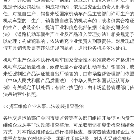
规定予以处罚处理；构成犯罪的，依法追究企业负责人刑事责
任。对擅自生产、销售未经国家机动车产品主管部门许可生产的
机动车型的，生产、销售擅自改装的机动车的，或者倒卖合格证
的生产、改装企业，提请工业和信息化部依据《道路交通安全
法》《道路机动车辆生产企业及产品准入管理办法》相关规定予
以处理；构成犯罪的，依法追究企业负责人刑事责任。对发现虚
假开具销售发票等违法违规问题的，通报税务机关依法处罚。
机动车生产企业不执行机动车国家安全技术标准或者不严格进行
机动车成品质量检验，致使质量不合格的机动车出厂销售的，或
未经强制性产品认证擅自出厂销售的，由市场监督管理部门依照
《中华人民共和国产品质量法》《中华人民共和国认证认可条
例》有关规定予以处罚；有营业执照的，由市场监督管理部门依
法吊销营业执照。
<<货车维修企业从事非法改装排查整治
各地交通运输部门会同市场监管等有关部门组织开展辖区内货车
维修企业从事非法改装排查整治。可采取暗访和突击检查相结合
方式，对本辖区维修企业进行摸排检查。要突击抽查维修企业“5
类重点货车”的维修记录、零配件采购记录，对发现采购弹簧板、