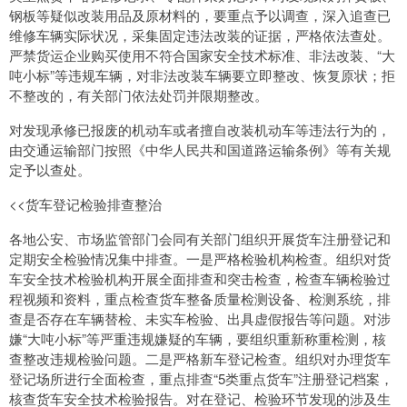
钢板等疑似改装用品及原材料的，要重点予以调查，深入追查已
维修车辆实际状况，采集固定违法改装的证据，严格依法查处。
严禁货运企业购买使用不符合国家安全技术标准、非法改装、“大
吨小标”等违规车辆，对非法改装车辆要立即整改、恢复原状；拒
不整改的，有关部门依法处罚并限期整改。
对发现承修已报废的机动车或者擅自改装机动车等违法行为的，
由交通运输部门按照《中华人民共和国道路运输条例》等有关规
定予以查处。
<<货车登记检验排查整治
各地公安、市场监管部门会同有关部门组织开展货车注册登记和
定期安全检验情况集中排查。一是严格检验机构检查。组织对货
车安全技术检验机构开展全面排查和突击检查，检查车辆检验过
程视频和资料，重点检查货车整备质量检测设备、检测系统，排
查是否存在车辆替检、未实车检验、出具虚假报告等问题。对涉
嫌“大吨小标”等严重违规嫌疑的车辆，要组织重新称重检测，核
查整改违规检验问题。二是严格新车登记检查。组织对办理货车
登记场所进行全面检查，重点排查“5类重点货车”注册登记档案，
核查货车安全技术检验报告。对在登记、检验环节发现的涉及生