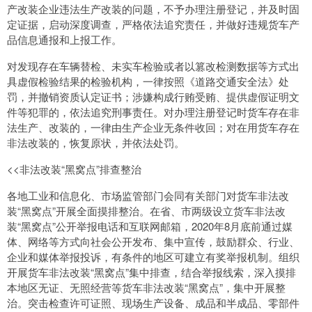
产改装企业违法生产改装的问题，不予办理注册登记，并及时固
定证据，启动深度调查，严格依法追究责任，并做好违规货车产
品信息通报和上报工作。
对发现存在车辆替检、未实车检验或者以篡改检测数据等方式出
具虚假检验结果的检验机构，一律按照《道路交通安全法》处
罚，并撤销资质认定证书；涉嫌构成行贿受贿、提供虚假证明文
件等犯罪的，依法追究刑事责任。对办理注册登记时货车存在非
法生产、改装的，一律由生产企业无条件收回；对在用货车存在
非法改装的，恢复原状，并依法处罚。
<<非法改装“黑窝点”排查整治
各地工业和信息化、市场监管部门会同有关部门对货车非法改
装“黑窝点”开展全面摸排整治。在省、市两级设立货车非法改
装“黑窝点”公开举报电话和互联网邮箱，2020年8月底前通过媒
体、网络等方式向社会公开发布、集中宣传，鼓励群众、行业、
企业和媒体举报投诉，有条件的地区可建立有奖举报机制。组织
开展货车非法改装“黑窝点”集中排查，结合举报线索，深入摸排
本地区无证、无照经营等货车非法改装“黑窝点”，集中开展整
治。突击检查许可证照、现场生产设备、成品和半成品、零部件