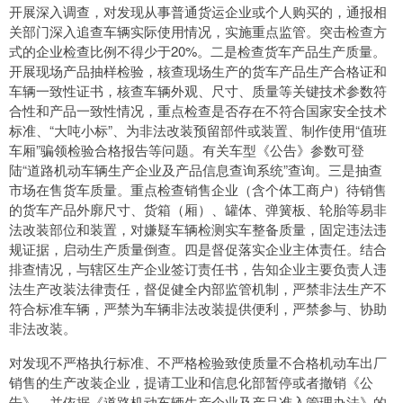
开展深入调查，对发现从事普通货运企业或个人购买的，通报相
关部门深入追查车辆实际使用情况，实施重点监管。突击检查方
式的企业检查比例不得少于20%。二是检查货车产品生产质量。
开展现场产品抽样检验，核查现场生产的货车产品生产合格证和
车辆一致性证书，核查车辆外观、尺寸、质量等关键技术参数符
合性和产品一致性情况，重点检查是否存在不符合国家安全技术
标准、“大吨小标”、为非法改装预留部件或装置、制作使用“值班
车厢”骗领检验合格报告等问题。有关车型《公告》参数可登
陆“道路机动车辆生产企业及产品信息查询系统”查询。三是抽查
市场在售货车质量。重点检查销售企业（含个体工商户）待销售
的货车产品外廓尺寸、货箱（厢）、罐体、弹簧板、轮胎等易非
法改装部位和装置，对嫌疑车辆检测实车整备质量，固定违法违
规证据，启动生产质量倒查。四是督促落实企业主体责任。结合
排查情况，与辖区生产企业签订责任书，告知企业主要负责人违
法生产改装法律责任，督促健全内部监管机制，严禁非法生产不
符合标准车辆，严禁为车辆非法改装提供便利，严禁参与、协助
非法改装。
对发现不严格执行标准、不严格检验致使质量不合格机动车出厂
销售的生产改装企业，提请工业和信息化部暂停或者撤销《公
告》，并依据《道路机动车辆生产企业及产品准入管理办法》的