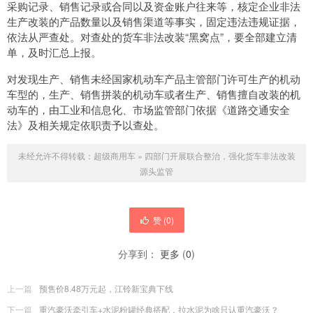
采购记录、销售记录或合同以及资金账户往来等，核定企业非法
生产改装的产品数量以及销售渠道等事实，固定违法违规证据，
依法从严查处。对查处的货车非法改装“黑窝点”，要全部建立清
单，及时汇总上报。
对发现生产、销售未经国家机动车产品主管部门许可生产的机动
车型的，生产、销售拼装的机动车或者生产、销售擅自改装的机
动车的，由工业和信息化、市场监管部门依据《道路交通安全
法》及相关规定依职责予以查处。
未经允许不得转载：
超级商用车
»
四部门开展联合整治，强化货车非法改装
源头监管
赞 (
0
)
分享到：
更多
(
0
)
上一篇
预售价8.48万元起，江铃新宝典下线
下一篇
重汽豪沃牵引车+水泥粉罐经典搭配，拉水泥为啥只认重汽豪沃？