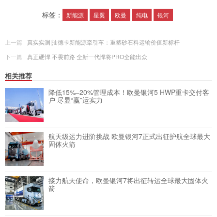
标签：
新能源
星翼
欧曼
纯电
银河
上一篇
真实实测|汕德卡新能源牵引车：重塑砂石料运输价值新标杆
下一篇
真正硬悍 不畏前路 全新一代悍将PRO全能出众
相关推荐
降低15%–20%管理成本！欧曼银河5 HWP重卡交付客
户 尽显“赢”运实力
航天级运力进阶挑战 欧曼银河7正式出征护航全球最大
固体火箭
接力航天使命，欧曼银河7将出征转运全球最大固体火
箭