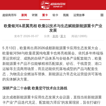
超级商用车
新闻
评测
重卡
轻卡
视频
运营故事
欧曼银河&星翼亮相 欧曼以技术与生态赋能新能源重卡产业
发展
发布于 2026-05-07
分类：
新闻
/
重卡
阅读(12895)
超级商用车
5 月13日，欧曼将出席2026成都新能源重卡应用生态发展大会，
欧曼银河5M与欧曼星翼纯电重卡也将亮相展会。依托多年终端场
景运营积淀、成熟的自研产品体系与全链条产业配套能力，欧曼
新能源重卡产品不仅能够精准匹配煤炭、砂石、干线普货、港口
运输等主流商用场景，而且还能依托落地成型的产品与配套生
态，为物流企业燃油车替换、新能源运力常态化运营提供可落地
的实体解决方案。
深耕产业二十余载 欧曼坚守技术自主路线
这次成都新能源重卡应用生态发展大会议题，直指当前新能源重
卡产业“产品迭代充足、配套能力滞后”的发展现状，旨在打破行