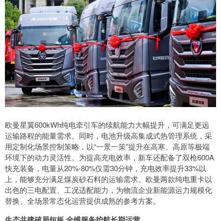
欧曼星翼600kWh纯电牵引车的续航能力大幅提升，可满足更远
运输路程的能量需求。同时，电池升级高集成式热管理系统，采
用定制化场景控制策略，以“一景一策”提升在高寒、高原等极端
环境下的动力灵活性。为提高充电效率，新车还配备了双枪600A
快充装备，电量从20%-80%仅需30分钟，充电效率提升33%以
上，能够充分满足煤炭砂石料的运输需求。欧曼两款纯电重卡以
出色的三电配置、工况适配能力，为物流企业新能源运力规模化
替换、全场景常态化运营提供成熟的参考方案。
生态共建破局短板 全维服务护航长期运营