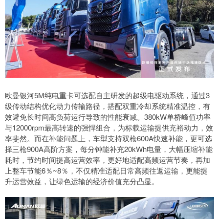
欧曼银河5M纯电重卡可选配自主研发的超级电驱动系统，通过3
级传动结构优化动力传输路径，搭配双重冷却系统精准温控，有
效避免长时间高负荷运行导致的性能衰减。380kW单桥峰值功率
与12000rpm最高转速的强悍组合，为标载运输提供充裕动力，效
率斐然。而在补能问题上，车型支持双枪600A快速补能，更可选
择三枪900A高阶方案，每分钟能补充20kWh电量，大幅压缩补能
耗时，节约时间提高运营效率，更好地适配高频运营节奏，再加
上整车节能6％~8％，不仅精准适配日常高频往返运输，更能提
升运营效益，让绿色运输的经济价值充分凸显。