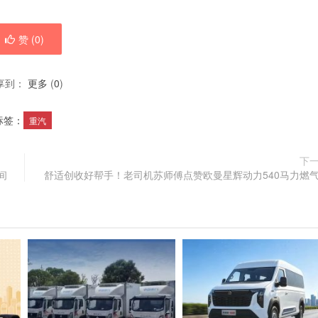
赞 (
0
)
享到：
更多
(
0
)
标签：
重汽
下
间
舒适创收好帮手！老司机苏师傅点赞欧曼星辉动力540马力燃