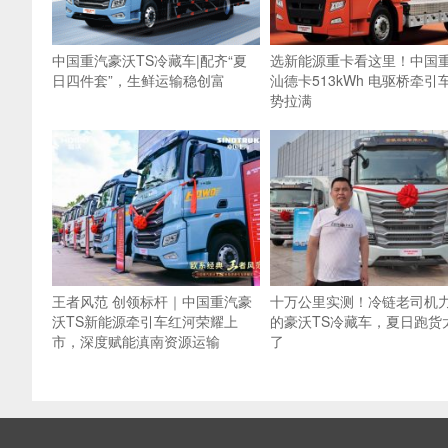
中国重汽豪沃TS冷藏车|配齐“夏
选新能源重卡看这里！中国
日四件套”，生鲜运输稳创富
汕德卡513kWh 电驱桥牵引
势拉满
王者风范 创领标杆｜中国重汽豪
十万公里实测！冷链老司机
沃TS新能源牵引车红河荣耀上
的豪沃TS冷藏车，夏日跑货
市，深度赋能滇南资源运输
了