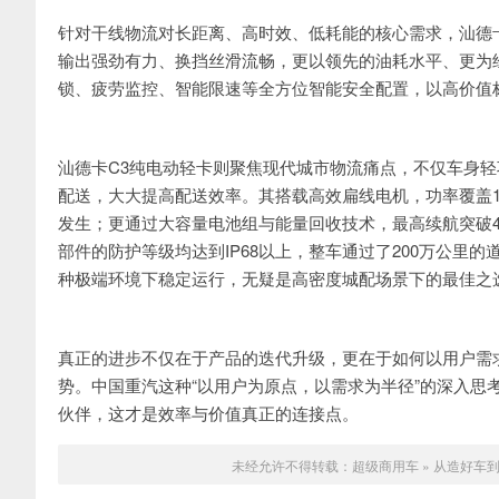
针对干线物流对长距离、高时效、低耗能的核心需求，汕德卡C
输出强劲有力、换挡丝滑流畅，更以领先的油耗水平、更为
锁、疲劳监控、智能限速等全方位智能安全配置，以高价值
汕德卡C3纯电动轻卡则聚焦现代城市物流痛点，不仅车身轻
配送，大大提高配送效率。其搭载高效扁线电机，功率覆盖120
发生；更通过大容量电池组与能量回收技术，最高续航突破4
部件的防护等级均达到IP68以上，整车通过了200万公里的
种极端环境下稳定运行，无疑是高密度城配场景下的最佳之
真正的进步不仅在于产品的迭代升级，更在于如何以用户需
势。中国重汽这种“以用户为原点，以需求为半径”的深入思
伙伴，这才是效率与价值真正的连接点。
未经允许不得转载：
超级商用车
»
从造好车到