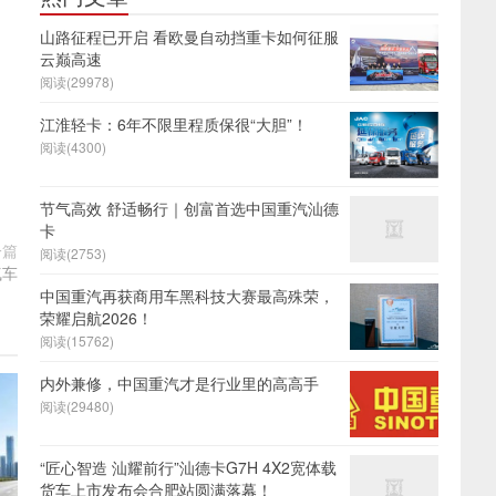
山路征程已开启 看欧曼自动挡重卡如何征服
云巅高速
阅读(29978)
江淮轻卡：6年不限里程质保很“大胆”！
阅读(4300)
节气高效 舒适畅行｜创富首选中国重汽汕德
卡
一篇
阅读(2753)
气车
中国重汽再获商用车黑科技大赛最高殊荣，
荣耀启航2026！
阅读(15762)
内外兼修，中国重汽才是行业里的高高手
阅读(29480)
“匠心智造 汕耀前行”汕德卡G7H 4X2宽体载
货车上市发布会合肥站圆满落幕！