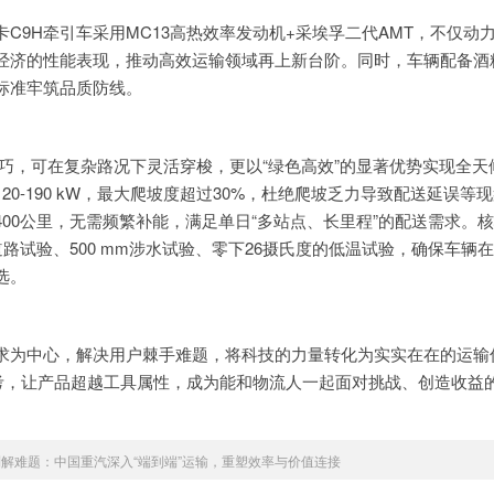
9H牵引车采用MC13高热效率发动机+采埃孚二代AMT，不仅动
经济的性能表现，推动高效运输领域再上新台阶。同时，车辆配备酒
标准牢筑品质防线。
巧，可在复杂路况下灵活穿梭，更以“绿色高效”的显著优势实现全天
-190 kW，最大爬坡度超过30%，杜绝爬坡乏力导致配送延误等
00公里，无需频繁补能，满足单日“多站点、长里程”的配送需求。
道路试验、500 mm涉水试验、零下26摄氏度的低温试验，确保车辆
选。
求为中心，解决用户棘手难题，将科技的力量转化为实实在在的运输
考，让产品超越工具属性，成为能和物流人一起面对挑战、创造收益
解难题：中国重汽深入“端到端”运输，重塑效率与价值连接