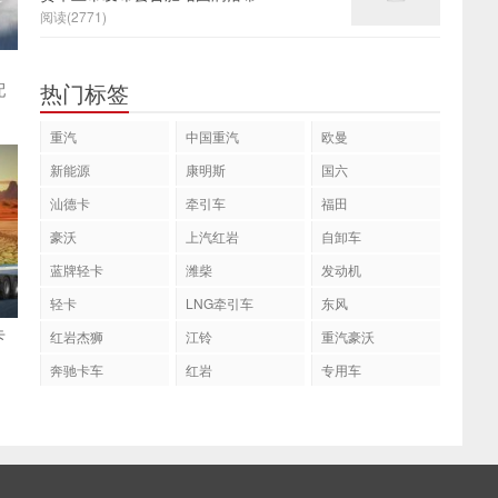
阅读(2771)
：
热门标签
配
重汽
中国重汽
欧曼
新能源
康明斯
国六
汕德卡
牵引车
福田
豪沃
上汽红岩
自卸车
蓝牌轻卡
潍柴
发动机
轻卡
LNG牵引车
东风
卡
红岩杰狮
江铃
重汽豪沃
奔驰卡车
红岩
专用车