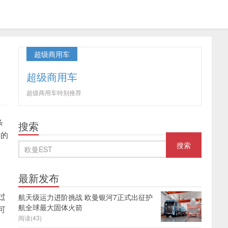
超级商用车
超级商用车
超级商用车特别推荐
条
搜索
人的
到
最新发布
过
航天级运力进阶挑战 欧曼银河7正式出征护
航全球最大固体火箭
可
阅读(43)