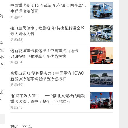
中国重汽豪沃TS冷藏车|配齐“夏日四件套”，
力
生鲜运输稳创富
精
阅读(37)
接力航天使命，欧曼银河7将出征转运全球
最大固体火箭
阅读(53)
候
现象
选新能源重卡看这里！中国重汽汕德卡
513kWh 电驱桥牵引车优势拉满
核心
阅读(54)
在各
实测出真知 复购见实力！中国重汽HOWO
新能源冷藏车铸就绿色冷链标杆
阅读(60)
优
“怕坏了没人管”——一个陕北女老板的电动
的
重卡选择，戳中了整个行业的软肋
阅读(75)
热门文章