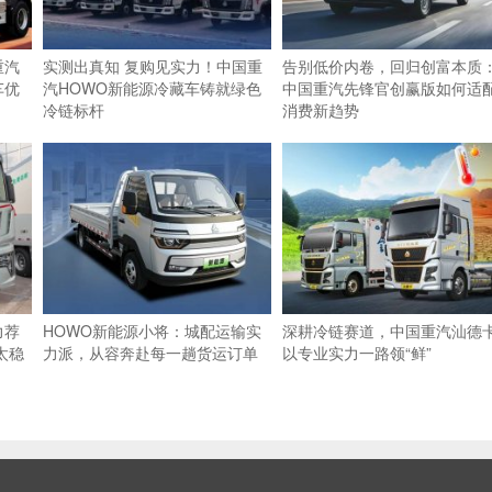
重汽
实测出真知 复购见实力！中国重
告别低价内卷，回归创富本质
车优
汽HOWO新能源冷藏车铸就绿色
中国重汽先锋官创赢版如何适
冷链标杆
消费新趋势
力荐
HOWO新能源小将：城配运输实
深耕冷链赛道，中国重汽汕德
太稳
力派，从容奔赴每一趟货运订单
以专业实力一路领“鲜”