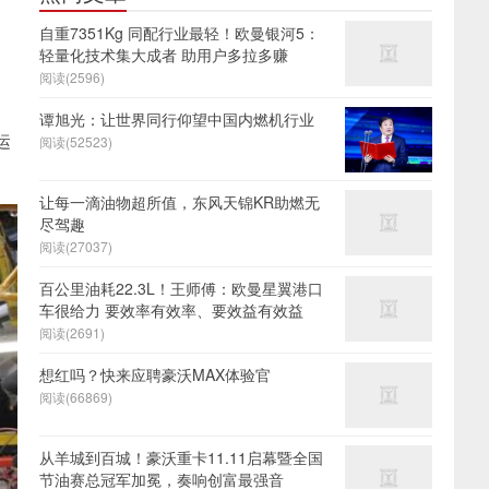
自重7351Kg 同配行业最轻！欧曼银河5：
轻量化技术集大成者 助用户多拉多赚
阅读(2596)
谭旭光：让世界同行仰望中国内燃机行业
运
阅读(52523)
让每一滴油物超所值，东风天锦KR助燃无
尽驾趣
阅读(27037)
百公里油耗22.3L！王师傅：欧曼星翼港口
车很给力 要效率有效率、要效益有效益
阅读(2691)
想红吗？快来应聘豪沃MAX体验官
阅读(66869)
从羊城到百城！豪沃重卡11.11启幕暨全国
节油赛总冠军加冕，奏响创富最强音