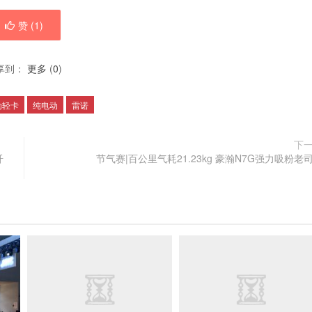
赞 (
1
)
享到：
更多
(
0
)
动轻卡
纯电动
雷诺
下
纤
节气赛|百公里气耗21.23kg 豪瀚N7G强力吸粉老