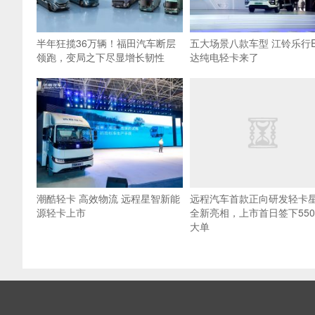
半年狂揽36万辆！福田汽车断层
五大场景八款车型 江铃乐行
领跑，变局之下尽显增长韧性
达纯电轻卡来了
潮酷轻卡 高效物流 远程星智新能
远程汽车首款正向研发轻卡
源轻卡上市
全新亮相，上市首日签下550
大单