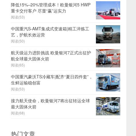
降低15%–20%管理成本！欧曼银河5 HWP
重卡交付客户 尽显“赢”运实力
阅读(53)
中国重汽S-AMT集成式变速箱|精工淬炼工
艺，护航长效运营
阅读(50)
航天级运力进阶挑战 欧曼银河7正式出征护
航全球最大固体火箭
阅读(65)
中国重汽豪沃TS冷藏车|配齐“夏日四件套”，
生鲜运输稳创富
阅读(53)
接力航天使命，欧曼银河7将出征转运全球
最大固体火箭
阅读(68)
热门文章