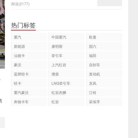
阅读(2177)
热门标签
重汽
中国重汽
欧曼
新能源
康明斯
国六
汕德卡
牵引车
福田
豪沃
上汽红岩
自卸车
蓝牌轻卡
潍柴
发动机
有
轻卡
LNG牵引车
东风
重汽豪沃
红岩杰狮
江铃
第
奔驰卡车
红岩
采埃孚