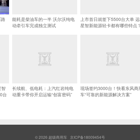
E路
能耗是柴油车的一半 沃尔沃纯电
上市首日就签下5500台大单 
动牵引车完成独立测试
星智新能源轻卡都有哪些特点
星智
长续航、低电耗：上汽红岩纯电
现场签约3000台！快看东风商
0台
动重卡带你开启运输“创富密码”
车“可靠的新能源解决方案”
© 2026
超级商用车
京ICP备18009454号