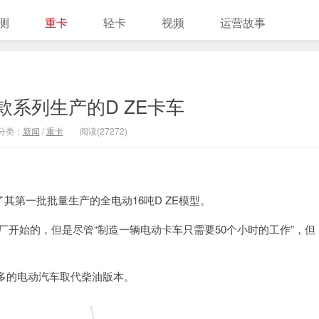
测
重卡
轻卡
视频
运营故事
系列生产的D ZE卡车
分类：
新闻
/
重卡
阅读(27272)
付了其第一批批量生产的全电动16吨D ZE模型。
工厂开始的，但是尽管“制造一辆电动卡车只需要50个小时的工作”，但
多的电动汽车取代柴油版本。