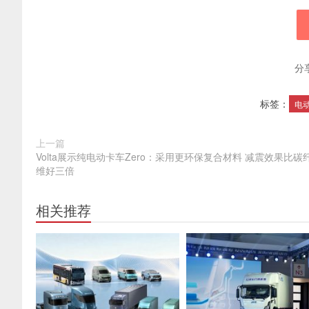
分
标签：
电
上一篇
Volta展示纯电动卡车Zero：采用更环保复合材料 减震效果比碳
维好三倍
相关推荐