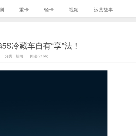
测
重卡
轻卡
视频
运营故事
5S冷藏车自有“享”法！
分类：
新闻
阅读(2166)