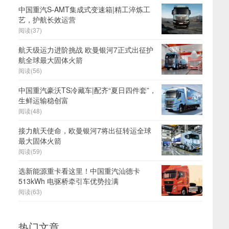
中国重汽S-AMT集成式变速箱|精工淬炼工
艺，护航长效运营
阅读(37)
航天级运力进阶挑战 欧曼银河7正式出征护
航全球最大固体火箭
阅读(56)
中国重汽豪沃TS冷藏车|配齐“夏日四件套”，
生鲜运输稳创富
阅读(48)
接力航天使命，欧曼银河7将出征转运全球
最大固体火箭
阅读(59)
选新能源重卡看这里！中国重汽汕德卡
513kWh 电驱桥牵引车优势拉满
阅读(63)
热门文章