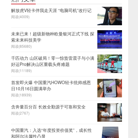
解放虎V轻卡伴我走天涯 “电脑司机”改行记
阅读(4009)
未来已来！超级新物种欧曼银河正式下线 探
索未来科技美学
阅读(85680)
千匹动力 山区破局！零一惊蛰雷震子与小满
好运Pro解决山区重载头疼难题
阅读(11189)
首发即火爆 中国重汽HOWO轻卡统帅感恩
日10月16日圆满举办
阅读(18939)
含奔量百分百 长效全勤源于可靠和安全
阅读(2767)
中国重汽：入选“年度投资价值奖”，成长性
和阿尔法属性凸显