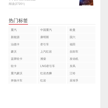
阅读(27201)
热门标签
重汽
中国重汽
欧曼
新能源
康明斯
国六
汕德卡
牵引车
福田
豪沃
上汽红岩
自卸车
蓝牌轻卡
潍柴
发动机
轻卡
LNG牵引车
东风
重汽豪沃
红岩杰狮
江铃
奔驰卡车
红岩
采埃孚