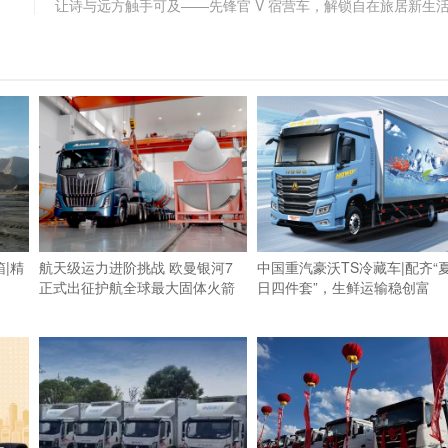
让诗与远方触手可及——先锋官 V 宿营车，解锁自在旅居新生
|精
航天级运力进阶挑战 欧曼银河7
中国重汽豪沃TS冷藏车|配齐“
正式出征护航全球最大固体火箭
日四件套”，生鲜运输稳创富