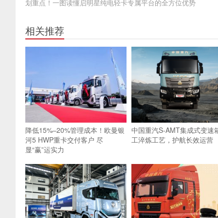
划重点！一图读懂启明星纯电轻卡专属平台的全方位优势
相关推荐
降低15%–20%管理成本！欧曼银
中国重汽S-AMT集成式变速箱
河5 HWP重卡交付客户 尽
工淬炼工艺，护航长效运营
显“赢”运实力