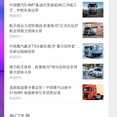
中国重汽S-AMT集成式变速箱|精工淬炼工
艺，护航长效运营
阅读(42)
航天级运力进阶挑战 欧曼银河7正式出征护
航全球最大固体火箭
阅读(61)
中国重汽豪沃TS冷藏车|配齐“夏日四件套”，
生鲜运输稳创富
阅读(52)
接力航天使命，欧曼银河7将出征转运全球
最大固体火箭
阅读(60)
选新能源重卡看这里！中国重汽汕德卡
513kWh 电驱桥牵引车优势拉满
阅读(65)
热门文章