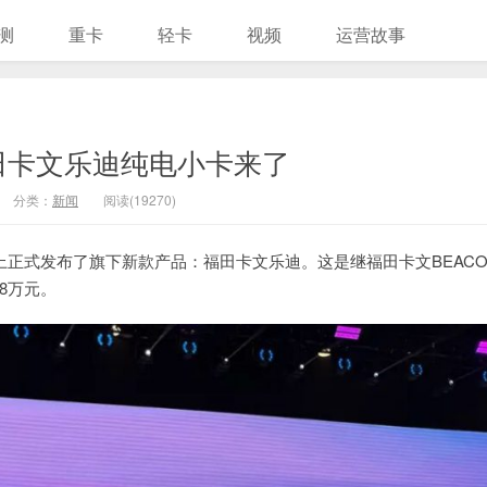
测
重卡
轻卡
视频
运营故事
福田卡文乐迪纯电小卡来了
分类：
新闻
阅读(19270)
务会上正式发布了旗下新款产品：福田卡文乐迪。这是继福田卡文BEACO
8万元。