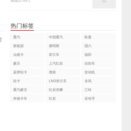
阅读(27057)
热门标签
重汽
中国重汽
欧曼
可
新能源
康明斯
国六
汕德卡
牵引车
福田
豪沃
上汽红岩
自卸车
蓝牌轻卡
潍柴
发动机
轻卡
LNG牵引车
东风
重汽豪沃
红岩杰狮
江铃
奔驰卡车
红岩
采埃孚