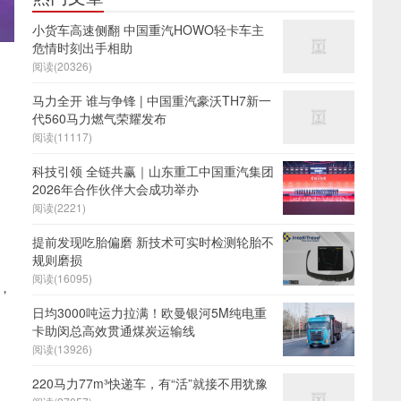
小货车高速侧翻 中国重汽HOWO轻卡车主
危情时刻出手相助
阅读(20326)
马力全开 谁与争锋 | 中国重汽豪沃TH7新一
代560马力燃气荣耀发布
阅读(11117)
科技引领 全链共赢｜山东重工中国重汽集团
2026年合作伙伴大会成功举办
阅读(2221)
提前发现吃胎偏磨 新技术可实时检测轮胎不
规则磨损
阅读(16095)
，
日均3000吨运力拉满！欧曼银河5M纯电重
卡助闵总高效贯通煤炭运输线
阅读(13926)
220马力77m³快递车，有“活”就接不用犹豫