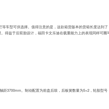
栏等车型可供选择。值得注意的是，这款箱货版本的货箱长度达到了
常明显。得益于后双胎设计，福田卡文乐迪在载重能力上的表现同样可圈
m，轴距3700mm。制动配置为前盘后鼓，后板簧数量为5+2，轮胎型号