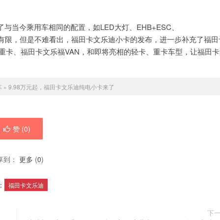
当今乘用车相同的配置，如LED大灯、EHB+ESC、
数据有限，但是不难看出，福田卡文乐迪小卡的发布，进一步补充了福田
念重卡、福田卡文乐福VAN，和即将亮相的轻卡、重卡车型，让福田卡
车
»
9.98万元起，福田卡文乐迪纯电小卡来了
赞 (
0
)
享到：
更多
(
0
)
：
福田卡文乐迪
下