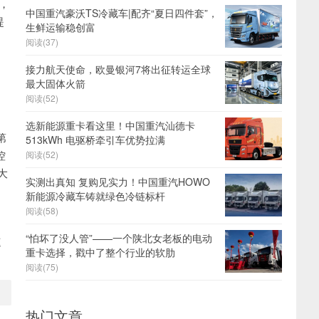
，
中国重汽豪沃TS冷藏车|配齐“夏日四件套”，
提
生鲜运输稳创富
阅读(37)
接力航天使命，欧曼银河7将出征转运全球
最大固体火箭
阅读(52)
选新能源重卡看这里！中国重汽汕德卡
第
513kWh 电驱桥牵引车优势拉满
控
阅读(52)
大
实测出真知 复购见实力！中国重汽HOWO
新能源冷藏车铸就绿色冷链标杆
阅读(58)
“怕坏了没人管”——一个陕北女老板的电动
速
重卡选择，戳中了整个行业的软肋
阅读(75)
热门文章