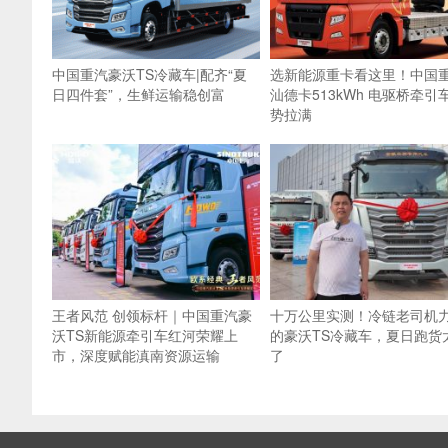
中国重汽豪沃TS冷藏车|配齐“夏
选新能源重卡看这里！中国
日四件套”，生鲜运输稳创富
汕德卡513kWh 电驱桥牵引
势拉满
王者风范 创领标杆｜中国重汽豪
十万公里实测！冷链老司机
沃TS新能源牵引车红河荣耀上
的豪沃TS冷藏车，夏日跑货
市，深度赋能滇南资源运输
了