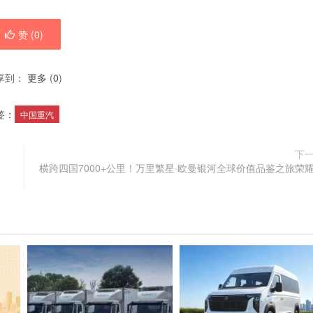
赞 (
0
)
享到：
更多
(
0
)
签：
中国重汽
下
横跨四国7000+公里！万里繁星·欧曼银河全球价值品鉴之旅荣