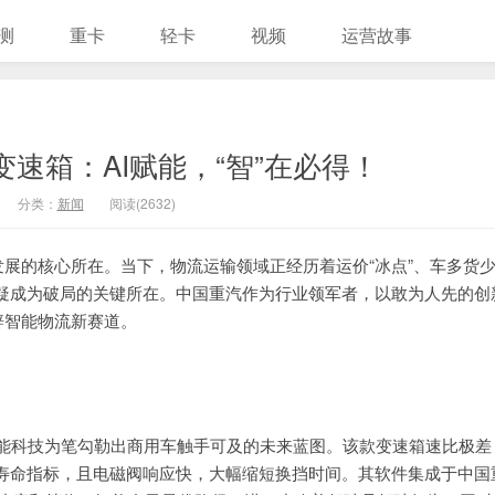
测
重卡
轻卡
视频
运营故事
变速箱：AI赋能，“智”在必得！
分类：
新闻
阅读(2632)
发展的核心所在。当下，物流运输领域正经历着运价“冰点”、车多货
疑成为破局的关键所在。中国重汽作为行业领军者，以敢为人先的创
辟智能物流新赛道。
以智能科技为笔勾勒出商用车触手可及的未来蓝图。该款变速箱速比极差
寿命指标，且电磁阀响应快，大幅缩短换挡时间。其软件集成于中国