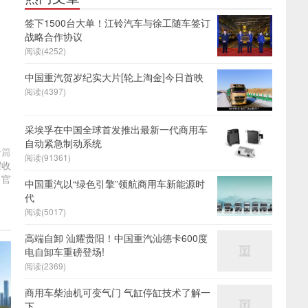
签下1500台大单！江铃汽车与徐工随车签订
战略合作协议
阅读(4252)
中国重汽贺岁纪实大片[轮上淘金]今日首映
阅读(4397)
采埃孚在中国全球首发推出最新一代商用车
自动紧急制动系统
一篇
阅读(91361)
耀收
官
中国重汽以“绿色引擎”领航商用车新能源时
代
阅读(5017)
高端自卸 汕耀贵阳！中国重汽汕德卡600度
电自卸车重磅登场!
阅读(2369)
商用车柴油机可变气门 气缸停缸技术了解一
下