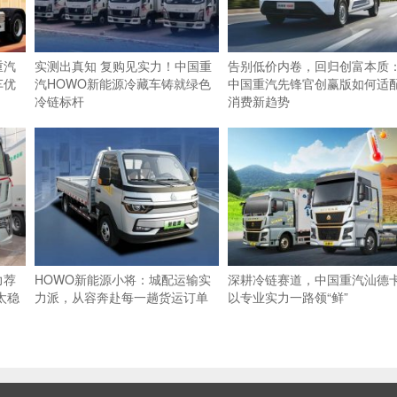
重汽
实测出真知 复购见实力！中国重
告别低价内卷，回归创富本质
车优
汽HOWO新能源冷藏车铸就绿色
中国重汽先锋官创赢版如何适
冷链标杆
消费新趋势
力荐
HOWO新能源小将：城配运输实
深耕冷链赛道，中国重汽汕德
太稳
力派，从容奔赴每一趟货运订单
以专业实力一路领“鲜”