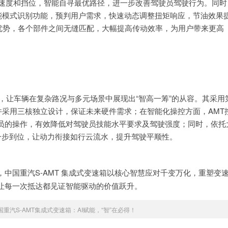
驶速度和挡位，智能自寻最优路径，进一步改善驾驶员驾驶行为。同时
能模式识别功能，预判用户需求，快速动态调整扭矩响应，节油效果
配优势，各个部件之间无缝匹配，大幅提高传动效率，为用户带来更高
慧基因，让车辆在复杂路况与多元场景中展现出“智高一筹”的从容。其采用
外设，并采用三核独立设计，保证未来硬件需求；在智能化操控方面，AMT
员的操作，有效降低对驾驶员技能水平要求及驾驶强度；同时，依托
一步到位，让动力衔接如行云流水，提升驾驶平顺性。
中国重汽S-AMT 集成式变速箱以核心智慧应对千变万化，重塑变
让每一次抵达都见证智能驱动的价值跃升。
国重汽S-AMT集成式变速箱：AI赋能，“智”在必得！