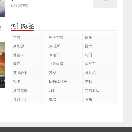
阅读(5360)
：
热门标签
配
重汽
中国重汽
欧曼
新能源
康明斯
国六
汕德卡
牵引车
福田
豪沃
上汽红岩
自卸车
蓝牌轻卡
潍柴
发动机
轻卡
LNG牵引车
东风
红岩杰狮
江铃
重汽豪沃
卡
奔驰卡车
红岩
专用车