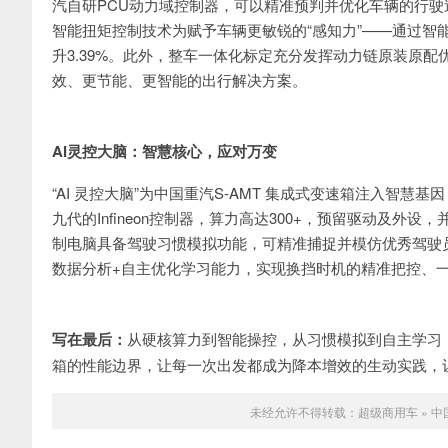
汽自研PCU动力域控制器，可以精准预判并优化车辆的行
智能扭矩控制技术为赋予车辆更敏锐的“感知力”——通过智
升3.39%。此外，整车一体化标定充分发挥动力链原装原
效、更节能、更智能的出行解决方案。
AI灵控大脑：智慧核心，应对万变
“AI 灵控大脑”为中国重汽S-AMT 集成式变速箱注入智
九代的Infineon控制器，算力高达300+，预留驱动及
制电脑具备驾驶习惯模拟功能，可精准捕捉并模仿优秀驾驶
数据分析+自主优化学习能力，实现换挡时机的精准把控、
写在最后：
从硬核算力到智能操控，从习惯模拟到自主学习，
箱的性能边界，让每一次出发都成为降本增效的生动实践，
未经允许不得转载：
超级商用车
»
中