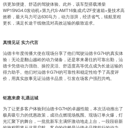
供更加便捷、舒适的驾驶体验。此外，该车型搭载潍柴
WP15NG4.0发动机+第九代S-AMT16集成式/ZF变速箱+曼技术高
效桥，最大马力可达630马力，动力澎湃，经济省气，续航里程
更长，满足长途干线物流对高效运输的极致追求。
真情见证 实力代言
汕德卡年度传播大使在现场分享了他们驾驶汕德卡G7H的真实体
验：无论是翻山越岭的动力储备，还是寒来暑往的可靠出勤，汕
德卡凭借动力强劲、操控灵活、舒适度高等优点成为长途运输的
得力助手。他们对汕德卡G7H的可靠性和稳定性给予了高度评
价，用真实故事见证汕德卡品质，引发在场客户强烈共鸣。
钜惠来袭 礼遇运城
为了让更多客户体验到汕德卡G7H的卓越性能，本次活动推出了
极具吸引力的优惠政策，成功点燃现场氛围。现场订单火爆，灯
光汇聚下的舞台，一批批新车主满怀激动地走上台，一段段崭新
的旅程即将从这里启航。客户的信赖是汕德卡品牌前行的动力，