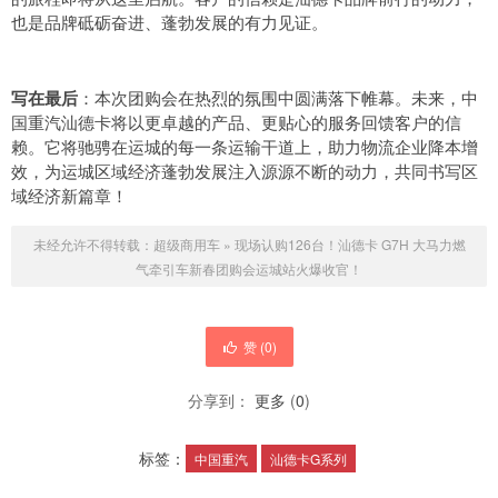
也是品牌砥砺奋进、蓬勃发展的有力见证。
写在最后
：本次团购会在热烈的氛围中圆满落下帷幕。未来，中
国重汽汕德卡将以更卓越的产品、更贴心的服务回馈客户的信
赖。它将驰骋在运城的每一条运输干道上，助力物流企业降本增
效，为运城区域经济蓬勃发展注入源源不断的动力，共同书写区
域经济新篇章！
未经允许不得转载：
超级商用车
»
现场认购126台！汕德卡 G7H 大马力燃
气牵引车新春团购会运城站火爆收官！
赞 (
0
)
分享到：
更多
(
0
)
标签：
中国重汽
汕德卡G系列