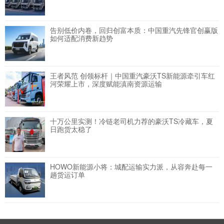
告别低价内卷，回归创富本质：中国重汽先锋官创赢版
如何适配消费新趋势
王者风范 创领标杆｜中国重汽豪沃TS新能源牵引车红
河荣耀上市，深度赋能滇南资源运输
十万公里实测！冷链老司机力荐的豪沃TS冷藏车，夏
日跑货太稳了
HOWO新能源小将：城配运输实力派，从容奔赴每一
趟货运订单