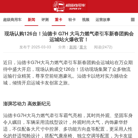
超级商用车
新闻
评测
重卡
轻卡
视频
运营故事
现场认购126台！汕德卡 G7H 大马力燃气牵引车新春团购会
运城站火爆收官！
发布于 2025-03-03
分类：
新闻
/
重卡
阅读(2472)
超级商用车
近日，汕德卡G7H大马力燃气牵引车新春团购会运城站在万众期
待中盛大开启，现场认购成交126台！活动现场集聚了众多物流
运输行业精英，尊享空前钜惠豪礼。汕德卡以绝对实力撼动全
城，倾情开启运城卡友创富之旅。
澎湃芯动力 高效新纪元
汕德卡G7H大马力燃气牵引车霸气亮相，其时尚外观、坚固车身
令人瞩目，车辆采用流线型设计，外观时尚大气，内饰豪华舒
适，不仅配备大尺寸中控屏、多功能方向盘等配置，更采用人性
化的舒适驾舱设计，搭配气囊座椅、独立空调等配置，为卡友提