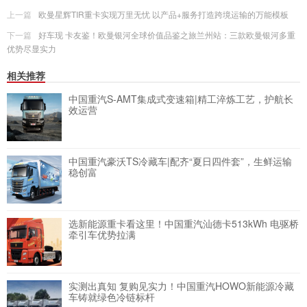
上一篇
欧曼星辉TIR重卡实现万里无忧 以产品+服务打造跨境运输的万能模板
下一篇
好车现 卡友鉴！欧曼银河全球价值品鉴之旅兰州站：三款欧曼银河多重
优势尽显实力
相关推荐
中国重汽S-AMT集成式变速箱|精工淬炼工艺，护航长
效运营
中国重汽豪沃TS冷藏车|配齐“夏日四件套”，生鲜运输
稳创富
选新能源重卡看这里！中国重汽汕德卡513kWh 电驱桥
牵引车优势拉满
实测出真知 复购见实力！中国重汽HOWO新能源冷藏
车铸就绿色冷链标杆