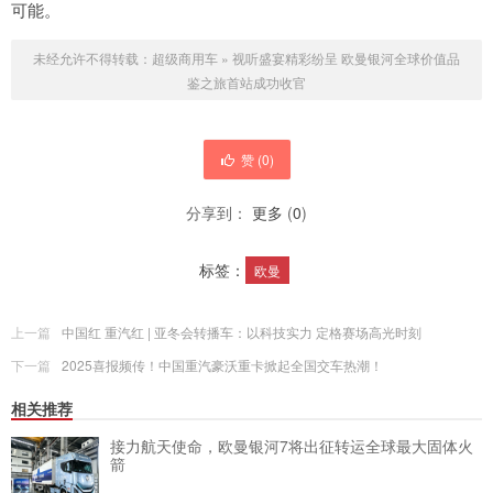
可能。
未经允许不得转载：
超级商用车
»
视听盛宴精彩纷呈 欧曼银河全球价值品
鉴之旅首站成功收官
赞 (
0
)
分享到：
更多
(
0
)
标签：
欧曼
上一篇
中国红 重汽红 | 亚冬会转播车：以科技实力 定格赛场高光时刻
下一篇
2025喜报频传！中国重汽豪沃重卡掀起全国交车热潮！
相关推荐
接力航天使命，欧曼银河7将出征转运全球最大固体火
箭