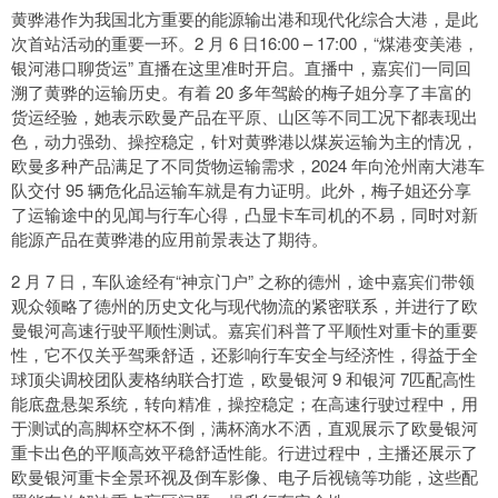
黄骅港作为我国北方重要的能源输出港和现代化综合大港，是此
次首站活动的重要一环。2 月 6 日16:00 – 17:00，“煤港变美港，
银河港口聊货运” 直播在这里准时开启。直播中，嘉宾们一同回
溯了黄骅的运输历史。有着 20 多年驾龄的梅子姐分享了丰富的
货运经验，她表示欧曼产品在平原、山区等不同工况下都表现出
色，动力强劲、操控稳定，针对黄骅港以煤炭运输为主的情况，
欧曼多种产品满足了不同货物运输需求，2024 年向沧州南大港车
队交付 95 辆危化品运输车就是有力证明。此外，梅子姐还分享
了运输途中的见闻与行车心得，凸显卡车司机的不易，同时对新
能源产品在黄骅港的应用前景表达了期待。
2 月 7 日，车队途经有“神京门户” 之称的德州，途中嘉宾们带领
观众领略了德州的历史文化与现代物流的紧密联系，并进行了欧
曼银河高速行驶平顺性测试。嘉宾们科普了平顺性对重卡的重要
性，它不仅关乎驾乘舒适，还影响行车安全与经济性，得益于全
球顶尖调校团队麦格纳联合打造，欧曼银河 9 和银河 7匹配高性
能底盘悬架系统，转向精准，操控稳定；在高速行驶过程中，用
于测试的高脚杯空杯不倒，满杯滴水不洒，直观展示了欧曼银河
重卡出色的平顺高效平稳舒适性能。行进过程中，主播还展示了
欧曼银河重卡全景环视及倒车影像、电子后视镜等功能，这些配