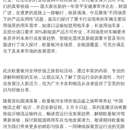
们的真挚祝福 —— 愿大家在新的一年里平安健康常伴左右，财源
广进，在逐梦的道路上一路畅行，收获满满。午后聚焦“不同场景
下的产品实用性”话题，嘉宾们探讨了重卡行业现有的车辆主要应
用场景的用车需求，如港口运输短驳用电车多，长途用油车多，
且部分港口要求 30%新能源产品方可作业，不同场景对车辆要求
各异并对未来行业发展趋势、智能化需求及新能源重卡普及等问
题进行了深入探讨，欧曼银河全场景、全能源覆盖，可充分满足
当下及未来市场的发展需求。
此次欧曼银河全球价值之旅首站活动，通过丰富的内容、专业的
讲解和精彩的互动，让观众深入了解了货运行业的多面性，为行
业发展注入新活力，也为广大卡友和物流从业者提供了宝贵的知
识与经验分享。
随着首站圆满落幕，欧曼银河全球价值品鉴之旅即将奔赴 “中国
物流之都” 临沂，开启全新征程。2 月 9 日起，系列直播活动将聚
焦临沂物流运输特点，畅谈货运行业发展趋势，解锁欧曼银河驾
乘新体验，探讨新能源商用车在当地发展潜力。敬请期待欧曼银
河为我们带来更多的精彩与惊喜，一同继续探索货运行业的无限