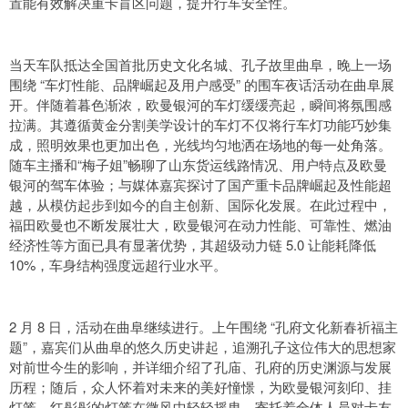
置能有效解决重卡盲区问题，提升行车安全性。
当天车队抵达全国首批历史文化名城、孔子故里曲阜，晚上一场
围绕 “车灯性能、品牌崛起及用户感受” 的围车夜话活动在曲阜展
开。伴随着暮色渐浓，欧曼银河的车灯缓缓亮起，瞬间将氛围感
拉满。其遵循黄金分割美学设计的车灯不仅将行车灯功能巧妙集
成，照明效果也更加出色，光线均匀地洒在场地的每一处角落。
随车主播和“梅子姐”畅聊了山东货运线路情况、用户特点及欧曼
银河的驾车体验；与媒体嘉宾探讨了国产重卡品牌崛起及性能超
越，从模仿起步到如今的自主创新、国际化发展。在此过程中，
福田欧曼也不断发展壮大，欧曼银河在动力性能、可靠性、燃油
经济性等方面已具有显著优势，其超级动力链 5.0 让能耗降低
10%，车身结构强度远超行业水平。
2 月 8 日，活动在曲阜继续进行。上午围绕 “孔府文化新春祈福主
题”，嘉宾们从曲阜的悠久历史讲起，追溯孔子这位伟大的思想家
对前世今生的影响，并详细介绍了孔庙、孔府的历史渊源与发展
历程；随后，众人怀着对未来的美好憧憬，为欧曼银河刻印、挂
灯笼。红彤彤的灯笼在微风中轻轻摇曳，寄托着全体人员对卡友