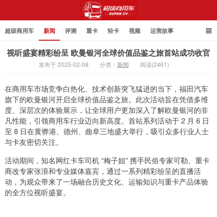
超级商用车
新闻
评测
重卡
轻卡
视频
运营故事
视听盛宴精彩纷呈 欧曼银河全球价值品鉴之旅首站成功收官
发布于 2025-02-08
分类：
新闻
阅读(2461)
超级商用车
在商用车市场竞争白热化、技术创新突飞猛进的当下，福田汽车
旗下的欧曼银河开启全球价值品鉴之旅。此次活动旨在凭借多维
度、深层次的体验展示，让全球用户更加深入了解欧曼银河的非
凡性能，引领商用车行业迈向新高度。首站系列活动于 2 月 6 日
至 8 日在黄骅港、德州、曲阜三地盛大举行，吸引众多行业人士
与卡友密切关注。
活动期间，知名网红卡车司机 “梅子姐” 携手民俗专家可勒、重卡
商改专家张浪和专业媒体嘉宾，通过一系列精彩纷呈的直播活
动，为观众带来了一场融合历史文化、运输知识与重卡产品体验
的全方位视听盛宴。