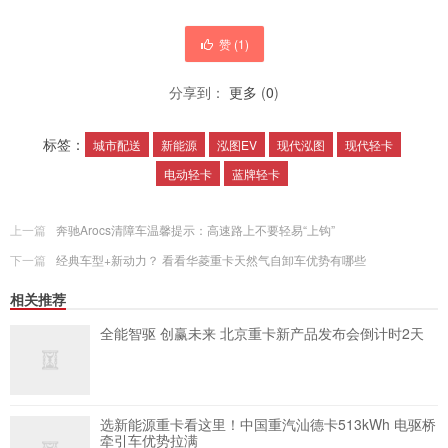
赞 (
1
)
分享到：
更多
(
0
)
标签：
城市配送
新能源
泓图EV
现代泓图
现代轻卡
电动轻卡
蓝牌轻卡
上一篇
奔驰Arocs清障车温馨提示：高速路上不要轻易“上钩”
下一篇
经典车型+新动力？ 看看华菱重卡天然气自卸车优势有哪些
相关推荐
全能智驱 创赢未来 北京重卡新产品发布会倒计时2天
选新能源重卡看这里！中国重汽汕德卡513kWh 电驱桥
牵引车优势拉满