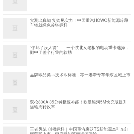
实测出真知 复购见实力！中国重汽HOWO新能源冷藏
车铸就绿色冷链标杆
“怕坏了没人管”——一个陕北女老板的电动重卡选择，
戳中了整个行业的软肋
品牌即品类→技术即标准，零一港牵专车华东区域上市
双枪800A 35分钟极速补能！欧曼银河5M快充版提升
运输周转效率
王者风范 创领标杆｜中国重汽豪沃TS新能源牵引车红
河荣耀上市，深度赋能滇南资源运输