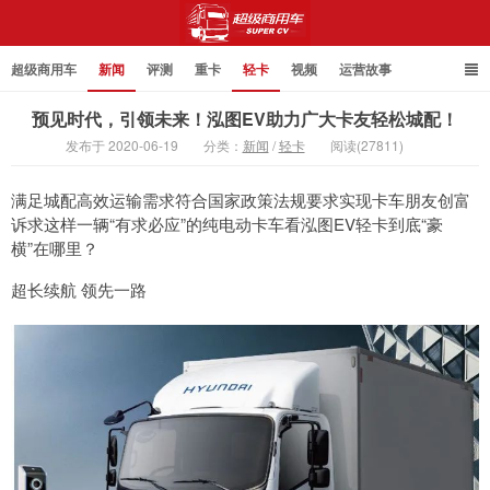
超级商用车
新闻
评测
重卡
轻卡
视频
运营故事
预见时代，引领未来！泓图EV助力广大卡友轻松城配！
发布于 2020-06-19
分类：
新闻
/
轻卡
阅读(27811)
超级商用车
满足城配高效运输需求符合国家政策法规要求实现卡车朋友创富
诉求这样一辆“有求必应”的纯电动卡车看泓图EV轻卡到底“豪
横”在哪里？
超长续航 领先一路