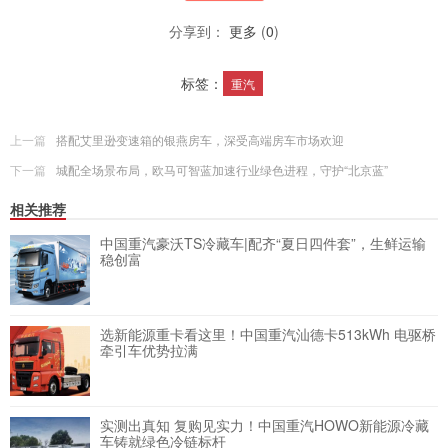
分享到：
更多
(
0
)
标签：
重汽
上一篇
搭配艾里逊变速箱的银燕房车，深受高端房车市场欢迎
下一篇
城配全场景布局，欧马可智蓝加速行业绿色进程，守护“北京蓝”
相关推荐
中国重汽豪沃TS冷藏车|配齐“夏日四件套”，生鲜运输
稳创富
选新能源重卡看这里！中国重汽汕德卡513kWh 电驱桥
牵引车优势拉满
实测出真知 复购见实力！中国重汽HOWO新能源冷藏
车铸就绿色冷链标杆