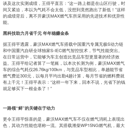
谈及这次实测成绩，王得平直言：“这一路上都是在山区行驶，时
间又紧迫，本以为气耗不会太低，没想到竟然跑出了新低！”这样
的成绩背后，离不开豪沃MAX燃气车所采用的先进技术和优异性
能。
黑科技助力月省千元 年年稳赚金条
据王得平透露，豪沃MAX燃气车搭载中国重汽专属无极S动力链
和中国重汽自研全球独家S-IEC燃气智控技术，节气性能突出。
在日常运营中，它能够为车主创造比竞品车型更显著的经济效
益。王得平给记者算了一笔账，以本次长测为例，豪沃MAX燃气
车的综合气耗仅26.76kg/100km，与竞品车型相比，单趟能节省
燃气费近300元，以每月平均出勤4趟计算，每月节省的燃料费就
有上千元！王得平表示：“这样一年下来，回本不说，光省下的钱
就足够买下一根金条了！”
一路领“鲜”的关键在于动力
更令王得平惊喜的是，豪沃MAX燃气车不仅在燃气消耗上表现出
色，其动力性能也堪称一流。其搭载潍柴WP15NG燃气机，最大