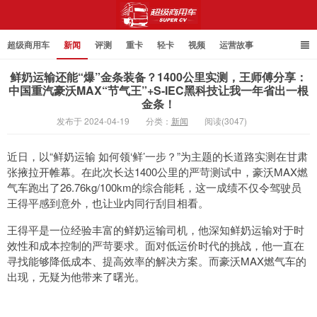
超级商用车
新闻
评测
重卡
轻卡
视频
运营故事
鲜奶运输还能“爆”金条装备？1400公里实测，王师傅分享：
中国重汽豪沃MAX“节气王”+S-IEC黑科技让我一年省出一根
金条！
超级商用车
发布于 2024-04-19
分类：
新闻
阅读(3047)
近日，以“鲜奶运输 如何领‘鲜’一步？”为主题的长道路实测在甘肃
张掖拉开帷幕。在此次长达1400公里的严苛测试中，豪沃MAX燃
气车跑出了26.76kg/100km的综合能耗，这一成绩不仅令驾驶员
王得平感到意外，也让业内同行刮目相看。
王得平是一位经验丰富的鲜奶运输司机，他深知鲜奶运输对于时
效性和成本控制的严苛要求。面对低运价时代的挑战，他一直在
寻找能够降低成本、提高效率的解决方案。而豪沃MAX燃气车的
出现，无疑为他带来了曙光。