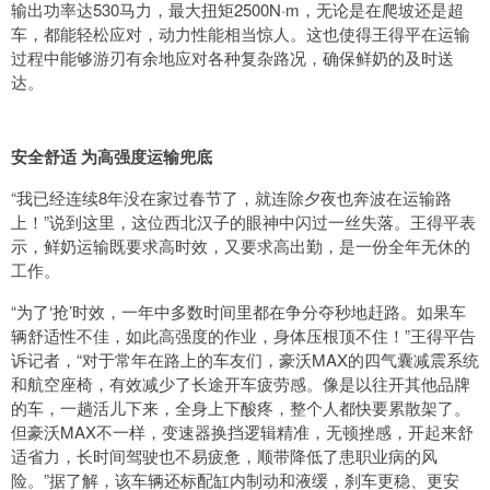
输出功率达530马力，最大扭矩2500N·m，无论是在爬坡还是超
车，都能轻松应对，动力性能相当惊人。这也使得王得平在运输
过程中能够游刃有余地应对各种复杂路况，确保鲜奶的及时送
达。
安全舒适 为高强度运输兜底
“我已经连续8年没在家过春节了，就连除夕夜也奔波在运输路
上！”说到这里，这位西北汉子的眼神中闪过一丝失落。王得平表
示，鲜奶运输既要求高时效，又要求高出勤，是一份全年无休的
工作。
“为了‘抢’时效，一年中多数时间里都在争分夺秒地赶路。如果车
辆舒适性不佳，如此高强度的作业，身体压根顶不住！”王得平告
诉记者，“对于常年在路上的车友们，豪沃MAX的四气囊减震系统
和航空座椅，有效减少了长途开车疲劳感。像是以往开其他品牌
的车，一趟活儿下来，全身上下酸疼，整个人都快要累散架了。
但豪沃MAX不一样，变速器换挡逻辑精准，无顿挫感，开起来舒
适省力，长时间驾驶也不易疲惫，顺带降低了患职业病的风
险。”据了解，该车辆还标配缸内制动和液缓，刹车更稳、更安