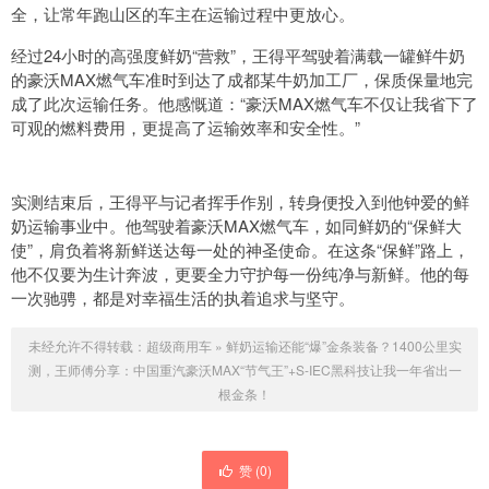
全，让常年跑山区的车主在运输过程中更放心。
经过24小时的高强度鲜奶“营救”，王得平驾驶着满载一罐鲜牛奶
的豪沃MAX燃气车准时到达了成都某牛奶加工厂，保质保量地完
成了此次运输任务。他感慨道：“豪沃MAX燃气车不仅让我省下了
可观的燃料费用，更提高了运输效率和安全性。”
实测结束后，王得平与记者挥手作别，转身便投入到他钟爱的鲜
奶运输事业中。他驾驶着豪沃MAX燃气车，如同鲜奶的“保鲜大
使”，肩负着将新鲜送达每一处的神圣使命。在这条“保鲜”路上，
他不仅要为生计奔波，更要全力守护每一份纯净与新鲜。他的每
一次驰骋，都是对幸福生活的执着追求与坚守。
未经允许不得转载：
超级商用车
»
鲜奶运输还能“爆”金条装备？1400公里实
测，王师傅分享：中国重汽豪沃MAX“节气王”+S-IEC黑科技让我一年省出一
根金条！
赞 (
0
)