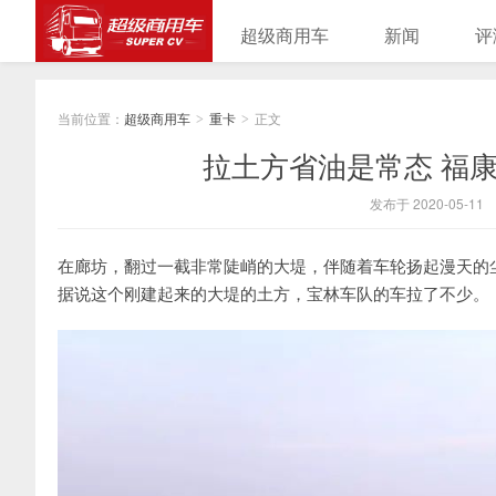
超级商用车
新闻
评
当前位置：
超级商用车
重卡
正文
>
>
拉土方省油是常态 福康
发布于 2020-05-11
在廊坊，翻过一截非常陡峭的大堤，伴随着车轮扬起漫天的
据说这个刚建起来的大堤的土方，宝林车队的车拉了不少。