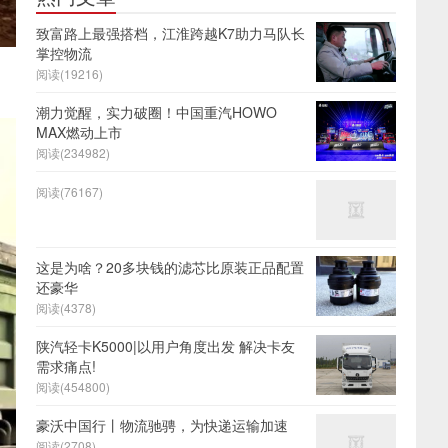
致富路上最强搭档，江淮跨越K7助力马队长
掌控物流
阅读(19216)
潮力觉醒，实力破圈！中国重汽HOWO
MAX燃动上市
阅读(234982)
阅读(76167)
这是为啥？20多块钱的滤芯比原装正品配置
还豪华
阅读(4378)
陕汽轻卡K5000|以用户角度出发 解决卡友
需求痛点!
阅读(454800)
豪沃中国行丨物流驰骋，为快递运输加速
阅读(2708)