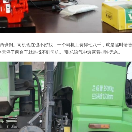
上两班倒。司机现在也不好找，一个司机工资得七八千，就是临时请
院子今天停了两台车就是找不到司机。”张总语气中透露着些许无奈。