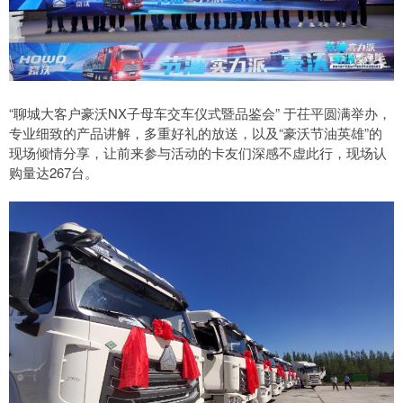
“聊城大客户豪沃NX子母车交车仪式暨品鉴会” 于茌平圆满举办，
专业细致的产品讲解，多重好礼的放送，以及“豪沃节油英雄”的
现场倾情分享，让前来参与活动的卡友们深感不虚此行，现场认
购量达267台。