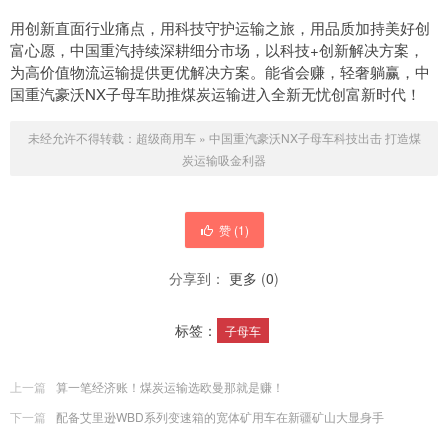
用创新直面行业痛点，用科技守护运输之旅，用品质加持美好创
富心愿，中国重汽持续深耕细分市场，以科技+创新解决方案，
为高价值物流运输提供更优解决方案。能省会赚，轻奢躺赢，中
国重汽豪沃NX子母车助推煤炭运输进入全新无忧创富新时代！
未经允许不得转载：
超级商用车
»
中国重汽豪沃NX子母车科技出击 打造煤
炭运输吸金利器
赞 (
1
)
分享到：
更多
(
0
)
标签：
子母车
上一篇
算一笔经济账！煤炭运输选欧曼那就是赚！
下一篇
配备艾里逊WBD系列变速箱的宽体矿用车在新疆矿山大显身手