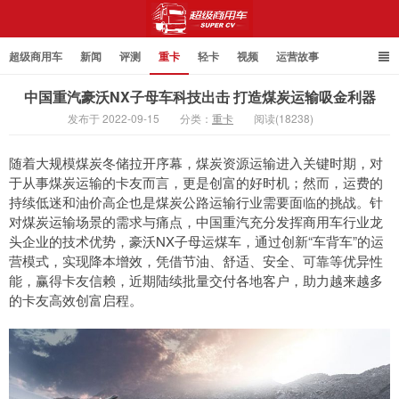
超级商用车
新闻
评测
重卡
轻卡
视频
运营故事
中国重汽豪沃NX子母车科技出击 打造煤炭运输吸金利器
发布于 2022-09-15
分类：
重卡
阅读(18238)
超级商用车
随着大规模煤炭冬储拉开序幕，煤炭资源运输进入关键时期，对
于从事煤炭运输的卡友而言，更是创富的好时机；然而，运费的
持续低迷和油价高企也是煤炭公路运输行业需要面临的挑战。针
对煤炭运输场景的需求与痛点，中国重汽充分发挥商用车行业龙
头企业的技术优势，豪沃NX子母运煤车，通过创新“车背车”的运
营模式，实现降本增效，凭借节油、舒适、安全、可靠等优异性
能，赢得卡友信赖，近期陆续批量交付各地客户，助力越来越多
的卡友高效创富启程。