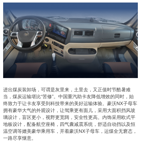
进出煤炭装卸场，可谓是灰里来，土里去，又正值时节酷暑难
当，煤炭运输堪比“苦修”。中国重汽助卡友降低增效的同时，始
终致力于让卡友享受到科技带来的美好运输体验。豪沃NX子母车
拥有豪华大气的外观设计，让驾乘更有面儿，采用大面积挡风玻
璃设计，盲区更小，视野更宽阔，安全性更高。内饰采用欧式平
地板设计，配备航空座椅，四气囊减震系统，舒适自动挡以及恒
温空调等媲美豪华乘用车，开着豪沃NX子母车，运煤全无窘态，
一路尽享惬意。