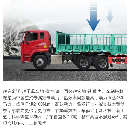
说完豪沃NX子母车的“省”字诀，再来说它的“钞”能力。车辆搭载
潍柴为中国重汽专属定制动力，热效率同款最高，动力高达460
马力，峰值扭矩2100N.m，高效动力一路畅行；匹配曼技术驱动
桥，承载力更强，更可靠；在降重方面，车辆采用新科技、新工
艺，科学降重136kg，子车自重仅7.7吨，整车高度不超过4米，实
现合规多拉，上路无忧。