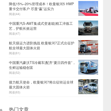
降低15%–20%管理成本！欧曼银河5 HWP
重卡交付客户 尽显“赢”运实力
阅读(44)
中国重汽S-AMT集成式变速箱|精工淬炼工
艺，护航长效运营
阅读(47)
航天级运力进阶挑战 欧曼银河7正式出征护
航全球最大固体火箭
阅读(61)
中国重汽豪沃TS冷藏车|配齐“夏日四件套”，
生鲜运输稳创富
阅读(52)
接力航天使命，欧曼银河7将出征转运全球
最大固体火箭
阅读(63)
热门文章
造