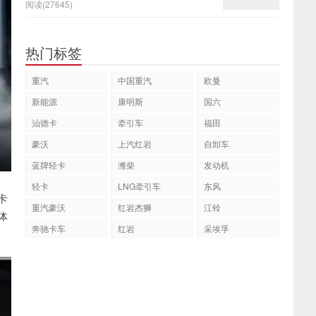
阅读(27645)
热门标签
重汽
中国重汽
欧曼
新能源
康明斯
国六
汕德卡
牵引车
福田
豪沃
上汽红岩
自卸车
蓝牌轻卡
潍柴
发动机
轻卡
LNG牵引车
东风
卡
重汽豪沃
红岩杰狮
江铃
体
奔驰卡车
红岩
采埃孚