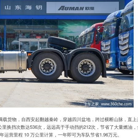
重卡满载货物，自西安起翻越秦岭，穿越四川盆地，跨过横断山脉，直上
千公里换挡次数达536次，远远高于手动挡的212次，节省了大量燃油，
年运营里程 10 万公里计算，一年即可为车队节省1.96万元。