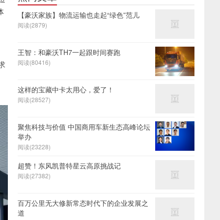
体
【豪沃家族】物流运输也走起“绿色”范儿
阅读(2879)
王智：和豪沃TH7一起跟时间赛跑
阅读(80416)
求
这样的宝藏中卡太用心，爱了！
阅读(28527)
聚焦科技与价值 中国商用车新生态高峰论坛
举办
阅读(23228)
超赞！东风凯普特星云高原挑战记
阅读(27382)
百万公里无大修新常态时代下的企业发展之
道