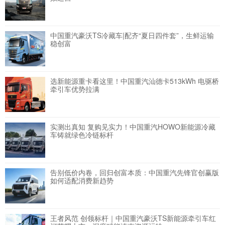
中国重汽豪沃TS冷藏车|配齐“夏日四件套”，生鲜运输
稳创富
选新能源重卡看这里！中国重汽汕德卡513kWh 电驱桥
牵引车优势拉满
实测出真知 复购见实力！中国重汽HOWO新能源冷藏
车铸就绿色冷链标杆
告别低价内卷，回归创富本质：中国重汽先锋官创赢版
如何适配消费新趋势
王者风范 创领标杆｜中国重汽豪沃TS新能源牵引车红