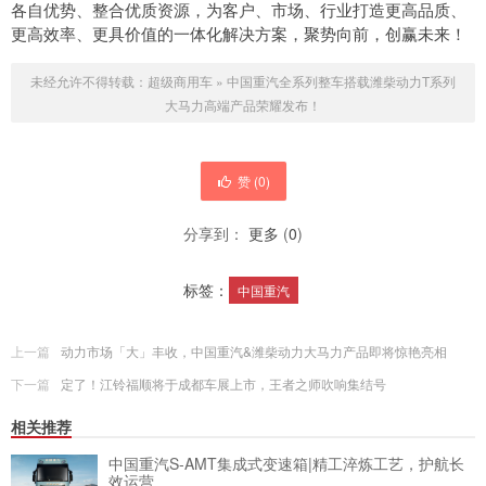
各自优势、整合优质资源，为客户、市场、行业打造更高品质、
更高效率、更具价值的一体化解决方案，聚势向前，创赢未来！
未经允许不得转载：
超级商用车
»
中国重汽全系列整车搭载潍柴动力T系列
大马力高端产品荣耀发布！
赞 (
0
)
分享到：
更多
(
0
)
标签：
中国重汽
上一篇
动力市场「大」丰收，中国重汽&潍柴动力大马力产品即将惊艳亮相
下一篇
定了！江铃福顺将于成都车展上市，王者之师吹响集结号
相关推荐
中国重汽S-AMT集成式变速箱|精工淬炼工艺，护航长
效运营