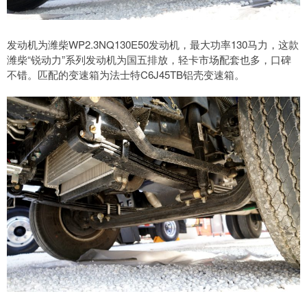
发动机为潍柴WP2.3NQ130E50发动机，最大功率130马力，这款
潍柴“锐动力”系列发动机为国五排放，轻卡市场配套也多，口碑
不错。匹配的变速箱为法士特C6J45TB铝壳变速箱。