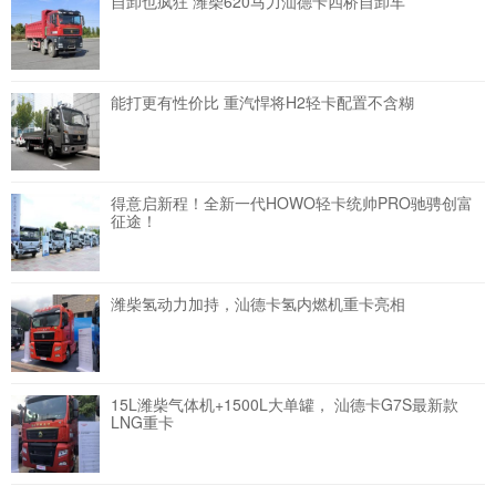
自卸也疯狂 潍柴620马力汕德卡四桥自卸车
能打更有性价比 重汽悍将H2轻卡配置不含糊
得意启新程！全新一代HOWO轻卡统帅PRO驰骋创富
征途！
潍柴氢动力加持，汕德卡氢内燃机重卡亮相
15L潍柴气体机+1500L大单罐， 汕德卡G7S最新款
LNG重卡