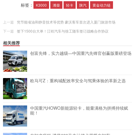
标签：
K3000
潍柴
轻卡
陕汽
黄金动力链
上一篇
凭节能省油和静音技术等优势 豪沃客车首次进入厦门旅游市场
下一篇
签下1500台大单！江铃汽车与徐工随车签订战略合作协议
相关推荐
创富先锋，实力越级—中国重汽先锋官创赢版重磅登场
欧马可Z：重构城配效率安全与驾乘体验的革新之选
中国重汽HOWO新能源轻卡，能量满格为拼搏持续赋
能！