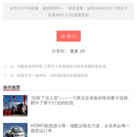
未经允许不得转载：
超级商用车
»
「校长直播」蓝牌JE493动力 江西五十
铃翼放EC 2.5合规更高效
赞 (
1
)
分享到：
更多
(
0
)
上一篇
为配送保驾护航 江西五十铃翼放轻卡给你想要的安全感
下一篇
轻客车主一致评价：2023款福特全顺值得买
相关推荐
“怕坏了没人管”——一个陕北女老板的电动重卡选择，
戳中了整个行业的软肋
HOWO新能源小将：城配运输实力派，从容奔赴每一
趟货运订单