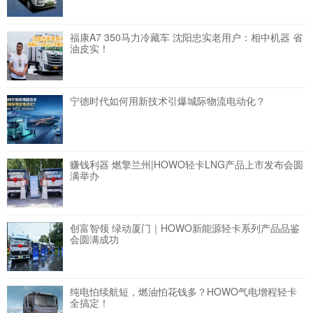
福康A7 350马力冷藏车 沈阳忠实老用户：相中机器 省
油皮实！
宁德时代如何用新技术引爆城际物流电动化？
赚钱利器 燃擎兰州|HOWO轻卡LNG产品上市发布会圆
满举办
创富智领 绿动厦门｜HOWO新能源轻卡系列产品品鉴
会圆满成功
纯电怕续航短，燃油怕花钱多？HOWO气电增程轻卡
全搞定！