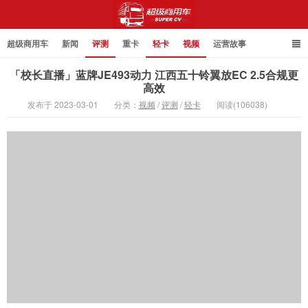
超级商用车
新闻
评测
重卡
轻卡
视频
运营故事
「校长直播」蓝牌JE493动力 江西五十铃翼放EC 2.5合规更
高效
发布于 2023-03-01
分类：
视频
/
评测
/
轻卡
阅读(106038)
超级商用车