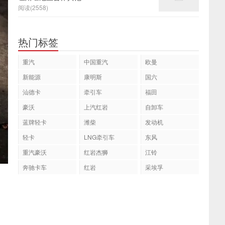
阅读(2558)
热门标签
重汽
中国重汽
欧曼
新能源
康明斯
国六
汕德卡
牵引车
福田
豪沃
上汽红岩
自卸车
蓝牌轻卡
潍柴
发动机
轻卡
LNG牵引车
东风
重汽豪沃
红岩杰狮
江铃
奔驰卡车
红岩
采埃孚