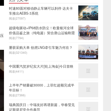
时速80面对移动静止车辆可以刹停 达夫卡
车推出AEBS-3系统
阅读(27097)
超级电驱动+IP68防水防尘！欧曼银河全球
价值品鉴之旅（纯电篇）契合唐山运输刚需
果压
阅读(7794)
屡获采购大单 创虎LNG牵引车魅力何在？
阅读(321340)
中国重汽贺岁纪实大片[轮上淘金]今日首映
阅读(4411)
上半年产销量破30000，上菲红超额完成半
年目标！
阅读(27366)
瑞典国庆日：中瑞友好再谱新篇，华春莹见
证斯堪尼亚合作典范