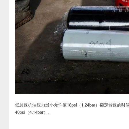
低怠速机油压力最小允许值18psi（1.24bar）额定转速的时
40psi（4.14bar）。