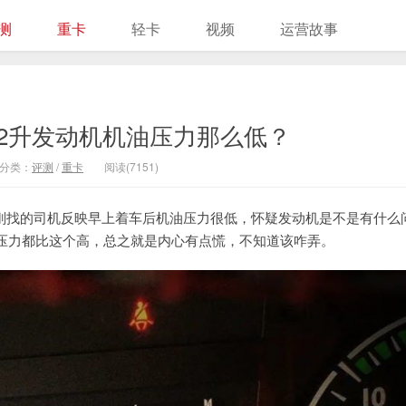
测
重卡
轻卡
视频
运营故事
2升发动机机油压力那么低？
分类：
评测
/
重卡
阅读(7151)
新刚找的司机反映早上着车后机油压力很低，怀疑发动机是不是有什么
压力都比这个高，总之就是内心有点慌，不知道该咋弄。