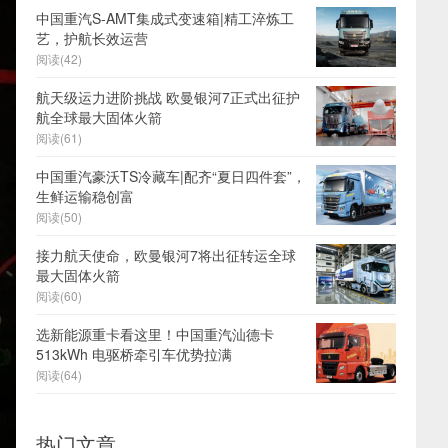
中国重汽S-AMT集成式变速箱|精工淬炼工
艺，护航长效运营
阅读(42)
航天级运力进阶挑战 欧曼银河7正式出征护
航全球最大固体火箭
阅读(61)
中国重汽豪沃TS冷藏车|配齐“夏日四件套”，
生鲜运输稳创富
阅读(50)
接力航天使命，欧曼银河7将出征转运全球
最大固体火箭
阅读(60)
选新能源重卡看这里！中国重汽汕德卡
513kWh 电驱桥牵引车优势拉满
阅读(64)
热门文章