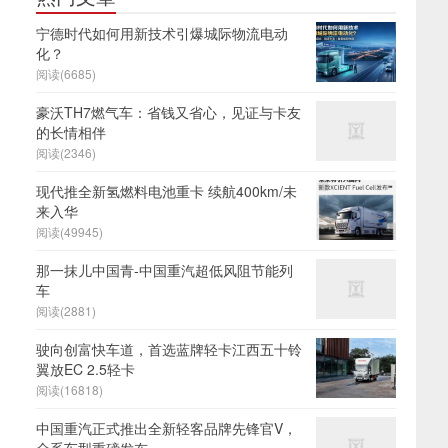
宁德时代如何用新技术引爆城际物流电动
化？
阅读(6685)
豪沃TH7燃气车：省钱又省心，见证与卡友
的长情相伴
阅读(2346)
现代推全新氢燃料电池重卡 续航400km/未
来入华
阅读(49945)
那一抹儿中国青-中国重汽超低风阻节能列
车
阅读(2881)
驶向创富快车道，首选蓝牌轻卡江西五十铃
翼放EC 2.5轻卡
阅读(16818)
中国重汽正式推出全新轻客品牌先锋官V，