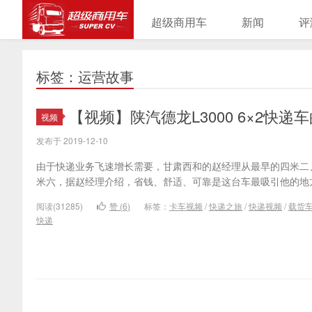
超级商用车
新闻
评
标签：运营故事
【视频】陕汽德龙L3000 6×2快递
视频
发布于 2019-12-10
由于快递业务飞速增长需要，甘肃西和的赵经理从最早的四米二、
米六，据赵经理介绍，省钱、舒适、可靠是这台车最吸引他的地
阅读(31285)
赞 (
6
)
标签：
卡车视频
/
快递之旅
/
快递视频
/
载货
快递