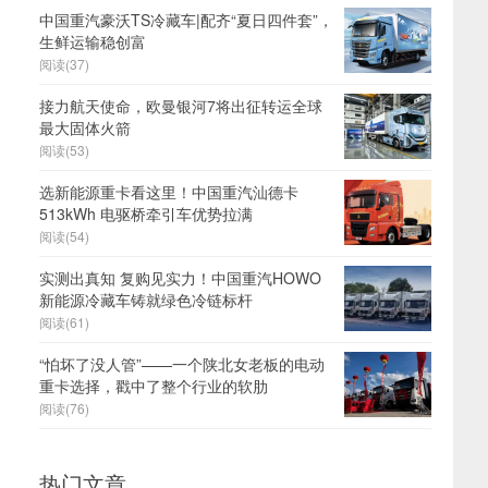
中国重汽豪沃TS冷藏车|配齐“夏日四件套”，
生鲜运输稳创富
阅读(37)
接力航天使命，欧曼银河7将出征转运全球
最大固体火箭
阅读(53)
选新能源重卡看这里！中国重汽汕德卡
513kWh 电驱桥牵引车优势拉满
阅读(54)
实测出真知 复购见实力！中国重汽HOWO
新能源冷藏车铸就绿色冷链标杆
阅读(61)
“怕坏了没人管”——一个陕北女老板的电动
重卡选择，戳中了整个行业的软肋
阅读(76)
热门文章