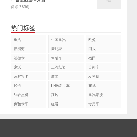
全系车型重磅发布
阅读(3856)
热门标签
重汽
中国重汽
欧曼
新能源
康明斯
国六
汕德卡
牵引车
福田
豪沃
上汽红岩
自卸车
蓝牌轻卡
潍柴
发动机
轻卡
LNG牵引车
东风
红岩杰狮
江铃
重汽豪沃
奔驰卡车
红岩
专用车