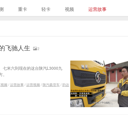
测
重卡
轻卡
视频
运营故事
车的飞驰人生
2
七米六到现在的这台陕汽L3000九
方。
车视频
/
运营故事
/
运营视频
/
陕汽载货车
/
韵达